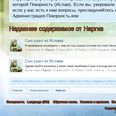
которой Покорность (Ислам). Если вы, уверовали 
если у вас есть к нам вопросы, присоединяйтес
Администрация Покорность.ком
Недавнее содержимое от Наргиз
Сын ушел из Ислама
Я пробывала поговорить с ним,но сын сказал что мне не стоит беспо
Сообщение от:
Наргиз
,
17 фев 2014 | 16 Рабиу II 1435
в разделе:
Се
Сын ушел из Ислама
Здравствуйте,возникла у меня такая проблема.Сына я всегда рости
Автор темы:
Наргиз
,
16 фев 2014 | 15 Рабиу II 1435
, ответов - 4, в р
Найти все сообщения, созданные Наргиз
Найти все темы, созданные Наргиз
Главная
Пользователи
Наргиз
Покорность
Language (RU)
Обратная связь
Условия и правила
Вв
Copyrig