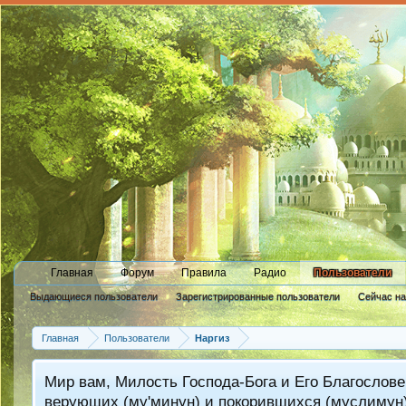
Главная
Форум
Правила
Радио
Пользователи
Выдающиеся пользователи
Зарегистрированные пользователи
Сейчас н
Новые сообщения профиля
Главная
Пользователи
Наргиз
Мир вам, Милость Господа-Бога и Его Благослове
верующих (му'минун) и покорившихся (муслимун)