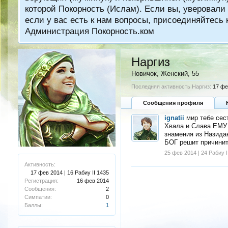
которой Покорность (Ислам). Если вы, уверовали 
если у вас есть к нам вопросы, присоединяйтес
Администрация Покорность.ком
Наргиз
Новичок
, Женский, 55
Последняя активность Наргиз:
17 фе
Сообщения профиля
ignatii
мир тебе сес
Хвала и Слава ЕМУ 
знамения из Назида
БОГ решит причинить
25 фев 2014 | 24 Рабиу I
Активность:
17 фев 2014 | 16 Рабиу II 1435
Регистрация:
16 фев 2014
Сообщения:
2
Симпатии:
0
Баллы:
1