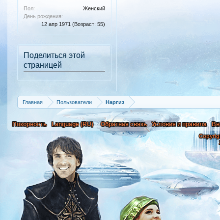
Пол:
Женский
День рождения:
12 апр 1971
(Возраст: 55)
Поделиться этой
страницей
Главная
Пользователи
Наргиз
Покорность
Language (RU)
Обратная связь
Условия и правила
Вв
Copyrig