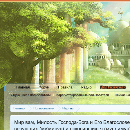
Главная
Форум
Правила
Радио
Пользователи
Выдающиеся пользователи
Зарегистрированные пользователи
Сейчас н
Новые сообщения профиля
Главная
Пользователи
Наргиз
Мир вам, Милость Господа-Бога и Его Благослове
верующих (му'минун) и покорившихся (муслимун)