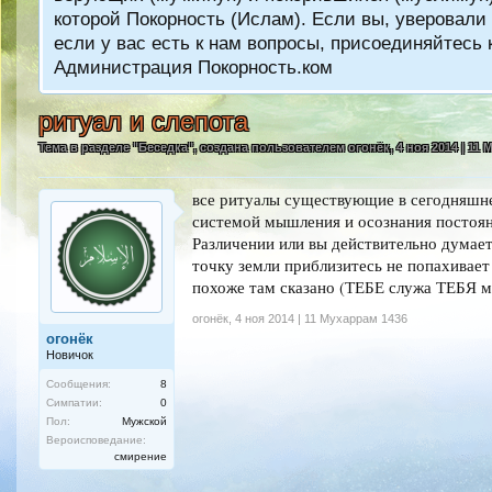
которой Покорность (Ислам). Если вы, уверовали 
если у вас есть к нам вопросы, присоединяйтес
Администрация Покорность.ком
ритуал и слепота
Тема в разделе "
Беседка
", создана пользователем
огонёк
,
4 ноя 2014 | 11
все ритуалы существующие в сегодняшн
системой мышления и осознания пост
Различении или вы действительно думае
точку земли приблизитесь не попахивает 
похоже там сказано (ТЕБЕ служа ТЕБЯ м
огонёк
,
4 ноя 2014 | 11 Мухаррам 1436
огонёк
Новичок
Сообщения:
8
Симпатии:
0
Пол:
Мужской
Вероисповедание:
смирение