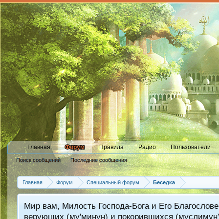
Главная
Форум
Правила
Радио
Пользователи
Поиск сообщений
Последние сообщения
Главная
Форум
Специальный форум
Беседка
Мир вам, Милость Господа-Бога и Его Благослове
верующих (му'минун) и покорившихся (муслимун)