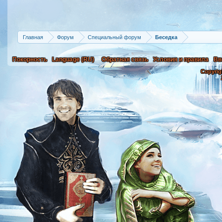
Главная
Форум
Специальный форум
Беседка
Покорность
Language (RU)
Обратная связь
Условия и правила
Вв
Copyrig