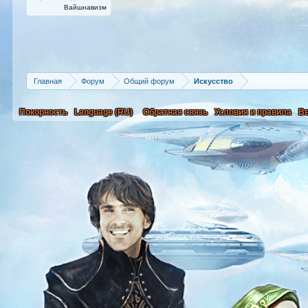
Вайшнавизм
Главная
Форум
Общий форум
Искусство
Покорность
Language (RU)
Обратная связь
Условия и правила
В