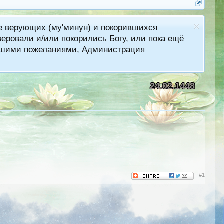
ме верующих (му'минун) и покорившихся
еровали и/или покорились Богу, или пока ещё
лучшими пожеланиями, Администрация
24.02.1448
#1