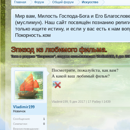
Главная
Форум
Общий форум
Искусство
Мир вам, Милость Господа-Бога и Его Благослов
(муслимун). Наш сайт посвящён познанию религии
только ищите истину, и если у вас есть к нам 
Покорность.ком
Эпизод из любимого фильма.
Тема в разделе "
Искусство
", создана пользователем
Vladimir199
,
5 дек 201
Посмотрите, пожалуйста, как вам?
А какой ваш любимый фильм?
Vladimir199
,
5 дек 2017 | 17 Рабиу I 1439
Vladimir199
Новичок
Сообщения:
1
Симпатии:
0
Вероисповедание: