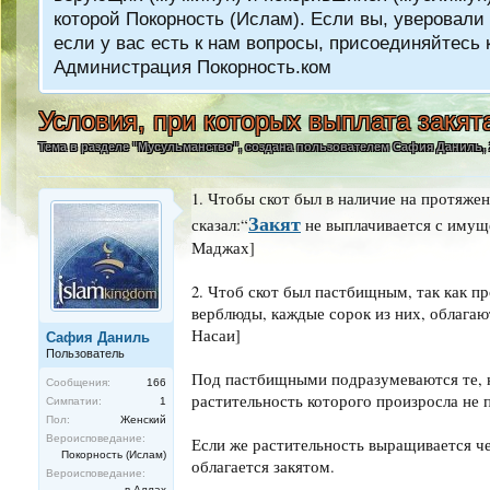
которой Покорность (Ислам). Если вы, уверовали 
если у вас есть к нам вопросы, присоединяйтес
Администрация Покорность.ком
Условия, при которых выплата закята
Тема в разделе "
Мусульманство
", создана пользователем
Сафия Даниль
,
1. Чтобы скот был в наличие на протяжен
Закят
сказал:“
не выплачивается с имуще
Маджах]
2. Чтоб скот был пастбищным, так как пр
верблюды, каждые сорок из них, облагаю
Насаи]
Сафия Даниль
Пользователь
Под пастбищными подразумеваются те, к
Сообщения:
166
растительность которого произросла не 
Симпатии:
1
Пол:
Женский
Вероисповедание:
Если же растительность выращивается че
Покорность (Ислам)
облагается закятом.
Вероисповедание:
в Аллах