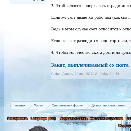
3. Чтоб человек содержал скот ради мол
Если же скот является рабочим (как скот,
Ведь в этом случае скот относится к осн
Если же скот разводится ради торговли, 
4. Чтобы количество скота достигло ценз
Закят, выплачиваемый со скота
Сафия Даниль
,
22 янв 2017 | 24 Рабиу II 1438
Главная
Форум
Специальный форум
Диалог мировоззрений
Покорность
Language (RU)
Обратная связь
Условия и правила
Вв
Copyrig