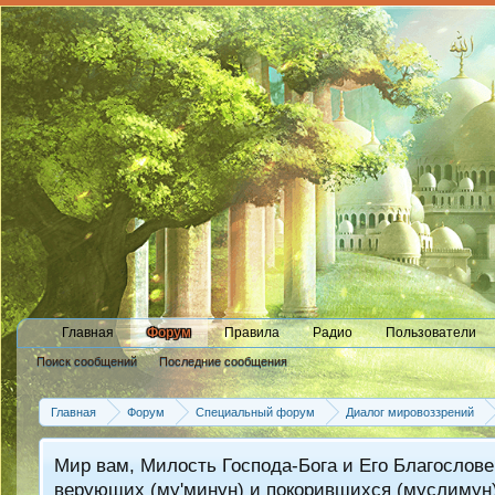
Главная
Форум
Правила
Радио
Пользователи
Поиск сообщений
Последние сообщения
Главная
Форум
Специальный форум
Диалог мировоззрений
Мир вам, Милость Господа-Бога и Его Благослове
верующих (му'минун) и покорившихся (муслимун)