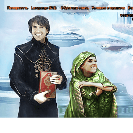
Покорность
Language (RU)
Обратная связь
Условия и правила
Вв
Copyrig