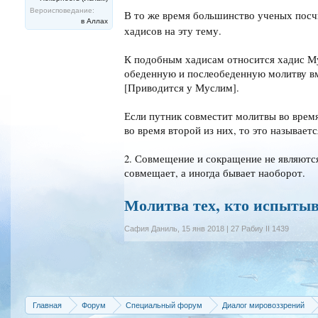
Вероисповедание:
В то же время большинство ученых пос
в Аллах
хадисов на эту тему.
К подобным хадисам относится хадис Му’аза, ؓ: “Мы вышли с прор
обеденную и послеобеденную молитву вм
[Приводится у Муслим].
Если путник совместит молитвы во время 
во время второй из них, то это называетс
2. Совмещение и сокращение не являются
совмещает, а иногда бывает наоборот.
Молитва тех, кто испытыв
Сафия Даниль
,
15 янв 2018 | 27 Рабиу II 1439
Главная
Форум
Специальный форум
Диалог мировоззрений