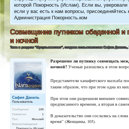
которой Покорность (Ислам). Если вы, уверовали 
если у вас есть к нам вопросы, присоединяйтес
Администрация Покорность.ком
Совмещение путником обеденной и 
и ночной
Тема в разделе "
Мусульманство
", создана пользователем
Сафия Даниль
,
Разрешено ли путнику совмещать межд
ночной?
Ученые разошлись в этом вопро
Представители ханафитского мазхаба по
таким образом, что при этом одна из ни
Сафия Даниль
При этом они разрешили внешнее совмеще
Пользователь
предписанного времени, а вторая в самом
Сообщения:
166
Симпатии:
1
В доказательство они сослались на сло
Пол:
Женский
время” (Женщины, 103).
Вероисповедание:
Покорность (Ислам)