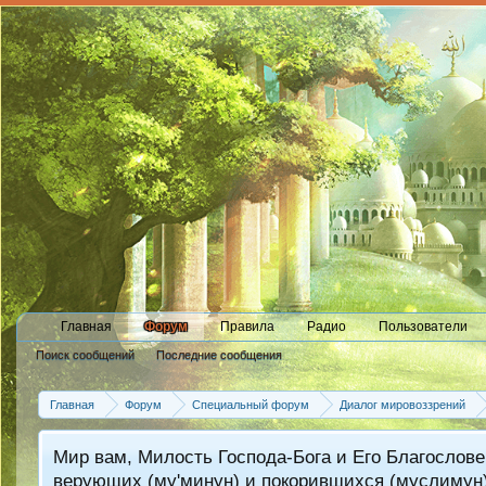
Главная
Форум
Правила
Радио
Пользователи
Поиск сообщений
Последние сообщения
Главная
Форум
Специальный форум
Диалог мировоззрений
Мир вам, Милость Господа-Бога и Его Благослове
верующих (му'минун) и покорившихся (муслимун)