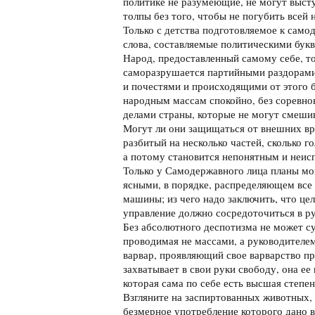
политике не разумеющие, не могут высту
толпы без того, чтобы не погубить всей 
Только с детства подготовляемое к сам
слова, составляемые политическими бук
Народ, предоставленный самому себе, то
саморазрушается партийными раздорами
и почестями и происходящими от этого 
народным массам спокойно, без соревнов
делами страны, которые не могут смеши
Могут ли они защищаться от внешних вр
разбитый на несколько частей, сколько го
а потому становится непонятным и неи
Только у Самодержавного лица планы м
ясными, в порядке, распределяющем все
машины; из чего надо заключить, что це
управление должно сосредоточиться в ру
Без абсолютного деспотизма не может с
проводимая не массами, а руководителем 
варвар, проявляющий свое варварство пр
захватывает в свои руки свободу, она ее
которая сама по себе есть высшая степен
Взгляните на заспиртованных животных,
безмерное употребление которого дано в