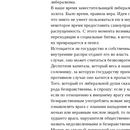
либерализма.
В наше время заместительницей либерало
золота. Было время, правила вера. Идея
что никто не умеет пользоваться ею в ме
некоторое время предоставить самоуправ
распущенность. С этого момента возник
переходящие в социальные битвы, в кото
их превращается в пепел.
Истощается ли государство в собственны
внутренние распри отдают его во власть
случае, оно может считаться безвозврат
Деспотизм капитала, который весь в наш
соломинку, за которую государству прих
противном случае оно катится в пропаст
Того, который от либеральной души сказ
рода безнравственны, я спрошу: если у к
если по отношению к внешнему врагу ем
безнравственным употреблять всякие мер
ознакомлять врага с планами нападения и
ночью или неравным числом людей, то п
худшего врага, нарушителя общественно
назвать недозволенными и безнравствен
Может ли здравый логический ум надеят