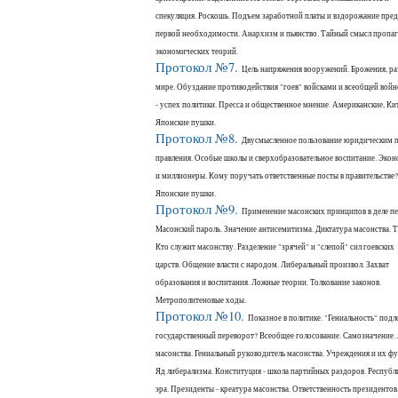
спекуляция. Роскошь. Подъем заработной платы и вздорожание пре
первой необходимости. Анархизм и пьянство. Тайный смысл пропа
экономических теорий.
Протокол №7.
Цель напряжения вооружений. Брожения, ра
мире. Обуздание противодействия "гоев" войсками и всеобщей войн
- успех политики. Пресса и общественное мнение. Американские, Ки
Японские пушки.
Протокол №8.
Двусмысленное пользование юридическим п
правления. Особые школы и сверхобразовательное воспитание. Эко
и миллионеры. Кому поручать ответственные посты в правительстве?
Японские пушки.
Протокол №9.
Применение масонских принципов в деле пе
Масонский пароль. Значение антисемитизма. Диктатура масонства. 
Кто служит масонству. Разделение "зрячей" и "слепой" сил гоевских
царств. Общение власти с народом. Либеральный произвол. Захват
образования и воспитания. Ложные теории. Толкование законов.
Метрополитеновые ходы.
Протокол №10.
Показное в политике. "Гениальность" подл
государственный переворот? Всеобщее голосование. Самозначение.
масонства. Гениальный руководитель масонства. Учреждения и их ф
Яд либерализма. Конституция - школа партийных раздоров. Республ
эра. Президенты - креатура масонства. Ответственность президентов