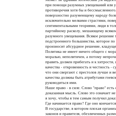
при помощи разумных увещеваний или у
противоречия хотя бы и бессмысленного,
поверхностно разумеющему народу боле
исключительно мелкими страстями, пове
сентиментальными теориями, люди в тол
партийному расколу, мешающему всяком
разумного увещевания. Всякое решение т
подстроенного большинства, которое по
произносит абсурдное решение, кладуще
Политика не имеет ничего общего с мор
моралью, неполитичен, а потому непроче
править должен прибегать и к хитрости,
качества - откровенность и честность - 
что они свергают с престолов лучше и в
качества должны быть атрибутами гоевс
руководиться ими.
Наше право - в силе. Слово "право" есть
доказанная мысль. Слово это означает не 
я хочу, чтобы я тем самым получил доказ
Где начинается право? Где оно кончается
В государстве, в котором плохая организ
законов и правителя, обезличенных раз