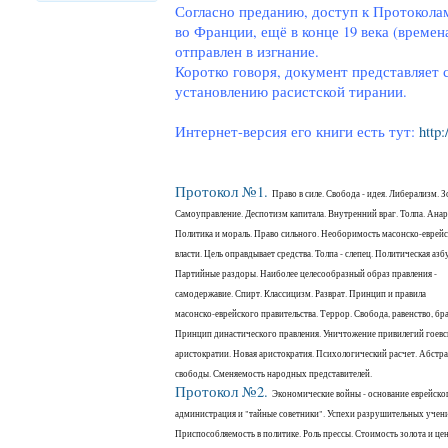
Согласно преданию, доступ к Протоколам
во Франции, ещё в конце 19 века (времен
отправлен в изгнание.
Коротко говоря, документ представляет 
установлению расистской тирании.
Интернет-версия его книги есть тут:
http
Протокол №1.
Право в силе. Свобода - идея. Либерализм. З
Самоуправление. Деспотизм капитала. Внутренний враг. Толпа. Анар
Политика и мораль. Право сильного. Необоримость масонско-еврей
власти. Цель оправдывает средства. Толпа - слепец. Политическая азбу
Партийные раздоры. Наиболее целесообразный образ правления -
самодержавие. Спирт. Классицизм. Разврат. Принцип и правила
масонско-еврейского правительства. Террор. Свобода, равенство, бра
Принцип династического правления. Уничтожение привилегий гоевс
аристократии. Новая аристократия. Психологический расчет. Абстр
свободы. Сменяемость народных представителей.
Протокол №2.
Экономические войны - основание еврейско
администрация и "тайные советники". Успехи разрушительных учен
Приспособляемость в политике. Роль прессы. Стоимость золота и це