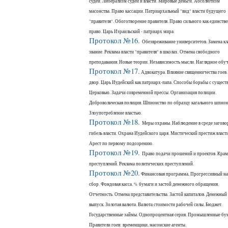
судей. Либерализм судей и власти. Мировые деньги. Абсолютизм
масонства. Право кассации. Патриархальный "вид" власти будущего
"правителя". Обоготворение правителя. Право сильного как единств
право. Царь Израильский - патриарх мира.
Протокол №16.
Обезвреживание университетов. Замена кл
звание. Реклама власти "правителя" в школах. Отмена свободного
преподавания. Новые теории. Независимость мысли. Наглядное обуч
Протокол №17.
Адвокатура. Влияние священничества гоев.
двор. Царь Иудейский как патриарх-папа. Способы борьбы с сущес
Церковью. Задачи современной прессы. Организация полиции.
Добровольческая полиция. Шпионство по образцу кагального шпион
Злоупотребление властью.
Протокол №18.
Меры охраны. Наблюдение в среде загово
гибель власти. Охрана Иудейского царя. Мистический престиж власти
Арест по первому подозрению.
Протокол №19.
Право подачи прошений и проектов. Крам
преступлений. Реклама политических преступлений.
Протокол №20.
Финансовая программа, Прогрессивный н
сбор. Фондовая касса. % бумаги и застой денежного обращения.
Отчетность. Отмена представительства. Застой капиталов. Денежный
выпуск. Золотая валюта. Валюта стоимости рабочей силы. Бюджет.
Государственные займы. Однопроцентная серия. Промышленные бу
Правители гоев: временщики, масонские агенты.