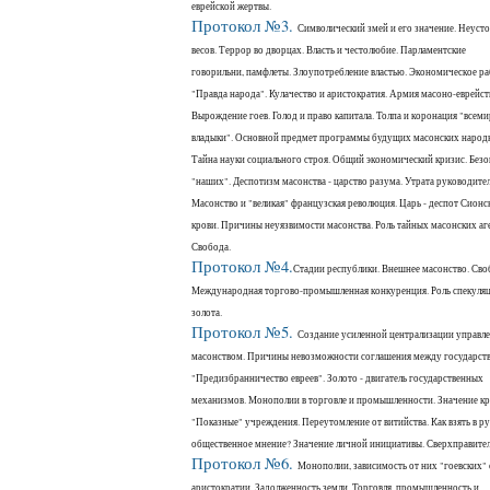
еврейской жертвы.
Протокол №3.
Символический змей и его значение. Неуст
весов. Террор во дворцах. Власть и честолюбие. Парламентские
говорильни, памфлеты. Злоупотребление властью. Экономическое ра
"Правда народа". Кулачество и аристократия. Армия масоно-еврейст
Вырождение гоев. Голод и право капитала. Толпа и коронация "всем
владыки". Основной предмет программы будущих масонских народ
Тайна науки социального строя. Общий экономический кризис. Безо
"наших". Деспотизм масонства - царство разума. Утрата руководител
Масонство и "великая" французская революция. Царь - деспот Сионс
крови. Причины неуязвимости масонства. Роль тайных масонских аг
Свобода.
Протокол №4.
Стадии республики. Внешнее масонство. Своб
Международная торгово-промышленная конкуренция. Роль спекуляц
золота.
Протокол №5.
Создание усиленной централизации управлен
масонством. Причины невозможности соглашения между государст
"Предизбранничество евреев". Золото - двигатель государственных
механизмов. Монополии в торговле и промышленности. Значение кр
"Показные" учреждения. Переутомление от витийства. Как взять в р
общественное мнение? Значение личной инициативы. Сверхправител
Протокол №6.
Монополии, зависимость от них "гоевских"
аристократии. Задолженность земли. Торговля, промышленность и