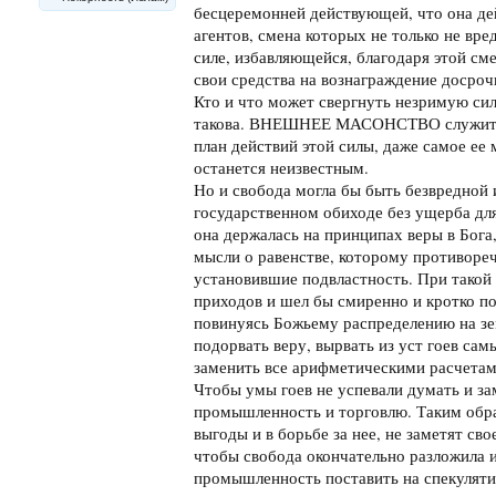
бесцеремонней действующей, что она де
агентов, смена которых не только не вре
силе, избавляющейся, благодаря этой см
свои средства на вознаграждение досро
Кто и что может свергнуть незримую си
такова. ВНЕШНЕЕ МАСОНСТВО служит сл
план действий этой силы, даже самое ее
останется неизвестным.
Но и свобода могла бы быть безвредной 
государственном обиходе без ущерба для
она держалась на принципах веры в Бога,
мысли о равенстве, которому противореч
установившие подвластность. При такой
приходов и шел бы смиренно и кротко по
повинуясь Божьему распределению на зе
подорвать веру, вырвать из уст гоев са
заменить все арифметическими расчета
Чтобы умы гоев не успевали думать и зам
промышленность и торговлю. Таким обра
выгоды и в борьбе за нее, не заметят сво
чтобы свобода окончательно разложила и
промышленность поставить на спекуляти