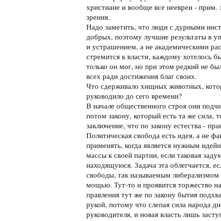
христиане и вообще все неевреи - прим. з
зрения.
Надо заметить, что люди с дурными инс
добрых, поэтому лучшие результаты в у
и устрашением, а не академическими ра
стремится к власти, каждому хотелось б
только он мог, но при этом редкий не бы
всех ради достижения благ своих.
Что сдерживало хищных животных, кото
руководило до сего времени?
В начале общественного строя они подчи
потом закону, который есть та же сила, 
заключение, что по закону естества - прав
Политическая свобода есть идея, а не фа
применять, когда является нужным идей
массы к своей партии, если таковая заду
находящуюся. Задача эта облегчается, ес
свободы, так называемым либерализмом 
мощью. Тут-то и проявится торжество н
правления тут же по закону бытия подх
рукой, потому что слепая сила народа д
руководителя, и новая власть лишь засту