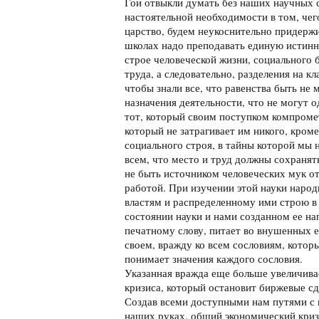
Гои отвыкли думать без наших научных с
настоятельной необходимости в том, чег
царство, будем неукоснительно придержи
школах надо преподавать единую истинну
строе человеческой жизни, социального 
труда, а следовательно, разделения на к
чтобы знали все, что равенства быть не 
назначения деятельности, что не могут 
тот, который своим поступком компромет
который не затрагивает им никого, кроме
социального строя, в тайны которой мы н
всем, что место и труд должны сохранят
не быть источником человеческих мук от
работой. При изучении этой науки наро
властям и распределенному ими строю в
состоянии науки и нами созданном ее на
печатному слову, питает во внушенных е
своем, вражду ко всем сословиям, которы
понимает значения каждого сословия.
Указанная вражда еще больше увеличива
кризиса, который остановит биржевые с
Создав всеми доступными нам путями с 
наших руках, общий экономический криз