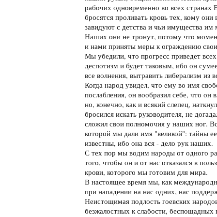
рабочих одновременно во всех странах 
бросятся проливать кровь тех, кому они 
завидуют с детства и чьи имущества им 
Наших они не тронут, потому что момен
и нами приняты меры к ограждению свои
Мы убедили, что прогресс приведет всех
деспотизм и будет таковым, ибо он сум
все волнения, вытравить либерализм из 
Когда народ увидел, что ему во имя сво
послабления, он вообразил себе, что он в
но, конечно, как и всякий слепец, наткну
бросился искать руководителя, не догада
сложил свои полномочия у наших ног. 
которой мы дали имя "великой": тайны е
известны, ибо она вся - дело рук наших.
С тех пор мы водим народы от одного р
того, чтобы он и от нас отказался в пол
крови, которого мы готовим для мира.
В настоящее время мы, как международн
при нападении на нас одних, нас поддер
Неистощимая подлость гоевских народов
безжалостных к слабости, беспощадных 