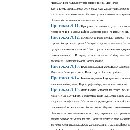
"Панама". Роль палаты депутатов и президента. Масонство -
законодательная сила. Новая республиканская конституция. Переход 
масонскому "самодержавию". Момент провозглашения "всемирного 
Прививка болезней и прочие козни масонства.
Протокол №11.
Программа новой конституции. Некотор
переворота. Гои - бараны. Тайное масонство и его "показные" ложи.
Протокол №12.
Масонское толкование слова "свобода". Б
царстве. Контроль над прессой. Корреспондентские агентства. Что т
прогресс в понятиях масонства? Еще о прессе. Масонская солидарнос
современной прессе. Возбуждение провинциальных "общественных
требований. Непогрешимость нового режима.
Протокол №13.
Нужда в насущном хлебе. Вопросы полит
Увеселения. Народные дома. "Истина одна". Великие проблемы.
Протокол №14.
Религия будущего. Будущее крепостное пр
тайн религии будущего. Порнография и будущее печатного слова.
Протокол №15.
Однодневный мировой переворот. Казни. 
Мистичность власти. Размножение масонских лож. Центральное упр
мудрецов. "Азефовщина". Масонство как руководитель всех тайных 
Значение публичного успеха. Коллективизм. Жертвы. Казни масонов
Падение престижа законов и власти. Предызбранничество. Краткость
ясность законов будущего царства. Послушание начальству. Меры п
злоупотребления властью. Жестокость наказания. Предельный возрас