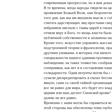
современным прогрессом, но я вам дока
В те времена, когда народы глядели на ц
проявление Божьей Воли, они безропотн
того дня, как мы им внушили мысль о со
считать царствующих лиц простыми см
избранием ниспало с главы царей в глазах
отняли веру в Бога, то мощь власти был
публичной собственности и захвачена на
Кроме того, искусство управлять массам
подстроенной теории и фразеологии, пр
другими уловками, в которых гои ничего
специальности нашего административного
наблюдении, на таких тонкостях соображ
соперников, как нет и в составлении пла
солидарности. Одни иезуиты могли бы с 
сумели дискредитировать в глазах бессм
явную, сами со своей тайной организаци
все ли равно для мира, кто будет его вла
церкви или наш деспот Сионской крови? 
далеко не все равно.
Временно с нами могла бы справиться вс
этой стороны мы обеспечены теми глубо