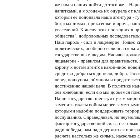
же нам и наших дойти до того же... На
напитками, а молодежь их одурела от кла
который ее подбивала наша агентура - гу
богатых домах, приказчики и проч., на
увеселений. К числу этих последних я п
общества", добровольных последовательн
Наш пароль - сила и лицемерие. Только с
политических, особенно если она скрыта
государственным людям. Насилие должно
лицемерие - правилом для правительств,
корону к ногам агентов какой-либо новой
средство добраться до цели, добра. Поэ
перед подкупом, обманом и предательст
достижению нашей цели. В политике над
без колебаний, если ею мы добьемся поко
Наше государство, шествуя путем мирног
заменить ужасы войны менее заметными 
которыми надобно поддерживать террор
послушанию. Справедливая, но неумолим
фактор государственной силы: не только 
ради победы, нам надо держаться прогр
расчета настолько же сильна, насколько 