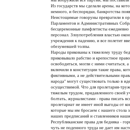
Из государств мы сделали арены, на кот
немного, и беспорядки, банкротства появ
Неистощимые говоруны превратили в ора
Парламентов и Административных Собр
бесцеремонные памфлетисты ежедневно 
персонал. Злоупотребления властью окон
учреждения к падению, и все полетит вв
обезумевшей толпы.
Народы прикованы к тяжелому труду бед
приковывало рабство и крепостное право:
освободиться, могли с ними считаться, 
включили в конституции такие права, ко
фиктивными, а не действительными права
народа" могут существовать только в иде
осуществимой. Что для пролетария-труже
тяжелым трудом, придавленного своей у
болтать, журналистами - права писать вс
пролетариат не имеет иной выгоды от ко
которые мы им бросаем с нашего стола з
наших предписаний и ставленников наших
Республиканские права для бедняка - го
чуть не поденного труда не дает им наст