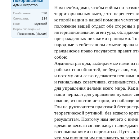
Покорившийся
Администратор
Нам необходимо, чтобы войны по возмож
территориальных выгод: это перенесет в
Сообщения:
520
Симпатии:
134
которой нации в нашей помощи усмотрят
Пол:
Мужской
положение вещей отдаст обе стороны в 
Вероисповедание:
интернациональной агентуры, обладающе
Покорность (Ислам)
прегражденных никакими границами. То
народные в собственном смысле права и 
гражданское право государств правит 
собою.
Администраторы, выбираемые нами из пу
рабских способностей, не будут лицами,
и потому они легко сделаются пешками в
и гениальных советчиков, специалистов,
для управления делами всего мира. Как в
наши черпали для управления нужные св
планов, из опытов истории, из наблюде
Гои не руководятся практикой бесприст
теоретической рутиной, без всякого кри
результатам. Поэтому нам нечего с ними 
времени веселятся или живут надеждами 
воспоминаниями о пережитых. Пусть для
что мы внушили им признавать за веление