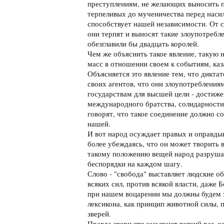
преступлениям, не желающих выносить п
терпеливых до мученичества перед насил
способствует нашей независимости. От 
они терпят и выносят такие злоупотребл
обезглавили бы двадцать королей.
Чем же объяснить такое явление, такую
масс в отношении своем к событиям, каз
Объясняется это явление тем, что дикта
своих агентов, что они злоупотребления
государствам для высшей цели - достиже
международного братства, солидарности 
говорят, что такое соединение должно с
нашей.
И вот народ осуждает правых и оправдыв
более убеждаясь, что он может творить в
такому положению вещей народ разрушае
беспорядки на каждом шагу.
Слово - "свобода" выставляет людские о
всяких сил, против всякой власти, даже
при нашем воцарении мы должны будем э
лексикона, как принцип животной силы,
зверей.
Правда звери эти засыпают всякий раз, ка