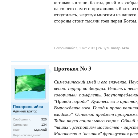
оставаясь в тени, благодаря ей мы собрал
на то, что нам его приходилось брать из 
откупились, жертвуя многими из нашего
стороны стоит тысячи гоев перед Богом.
Покорившийся
,
1 окт 2013 | 24 Зуль Каада 1434
Протокол No 3
Символический змей и его значение. Н
весов. Террор во дворцах. Власть и че
говорильни, памфлеты. Злоупотреблени
"Правда народа". Кулачество и аристок
Покорившийся
Вырождение гоев. Голод и право капита
Администратор
владыки". Основной предмет программы
Тайна науки социального строя. Общий 
Сообщения:
520
Симпатии:
134
"наших". Деспотизм масонства - царст
Пол:
Мужской
Масонство и "великая" французская рев
Вероисповедание: