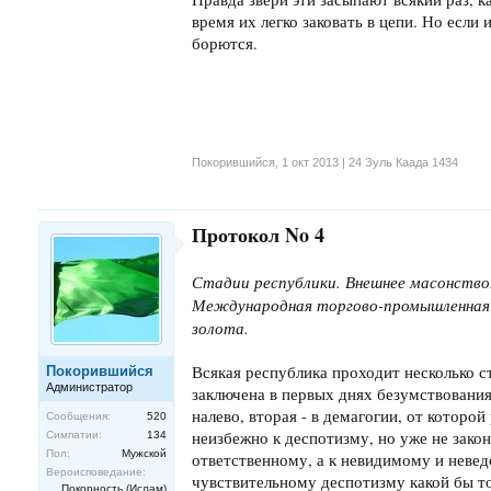
время их легко заковать в цепи. Но если 
борются.
Покорившийся
,
1 окт 2013 | 24 Зуль Каада 1434
Протокол No 4
Стадии республики. Внешнее масонство.
Международная торгово-промышленная к
золота.
Всякая республика проходит несколько с
Покорившийся
Администратор
заключена в первых днях безумствования
налево, вторая - в демагогии, от которо
Сообщения:
520
неизбежно к деспотизму, но уже не зако
Симпатии:
134
Пол:
Мужской
ответственному, а к невидимому и неве
Вероисповедание:
чувствительному деспотизму какой бы то
Покорность (Ислам)