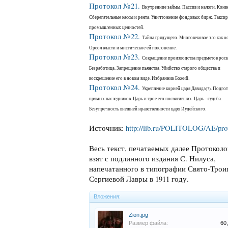
Протокол №21.
Внутренние займы. Пассив и налоги. Конве
Сберегательные кассы и рента. Уничтожение фондовых бирж. Такси
промышленных ценностей.
Протокол №22.
Тайна грядущего. Многовековое зло как о
Ореол власти и мистическое ей поклонение.
Протокол №23.
Сокращение производства предметов роск
Безработица. Запрещение пьянства. Убийство старого общества и
воскрешение его в новом виде. Избранник Божий.
Протокол №24.
Укрепление корней царя Давида(?). Подгот
прямых наследников. Царь и трое его посвятивших. Царь - судьба.
Безупречность внешней нравственности царя Иудейского.
Источник:
http://lib.ru/POLITOLOG/AE/prot
Весь текст, печатаемых далее Протоколо
взят с подлинного издания С. Нилуса,
напечатанного в типографии Свято-Трои
Сергиевой Лавры в 1911 году.
Вложения:
Zion.jpg
Размер файла:
60