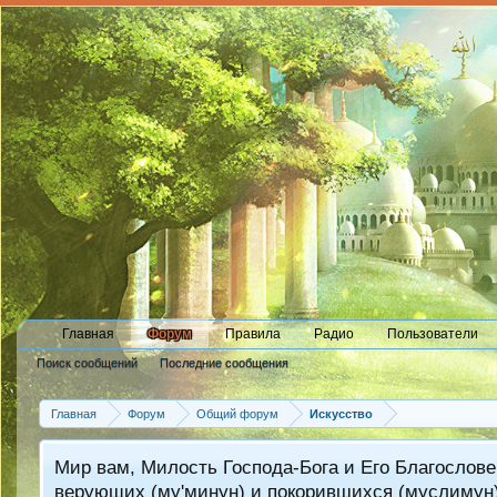
Главная
Форум
Правила
Радио
Пользователи
Поиск сообщений
Последние сообщения
Главная
Форум
Общий форум
Искусство
Мир вам, Милость Господа-Бога и Его Благослове
верующих (му'минун) и покорившихся (муслимун)