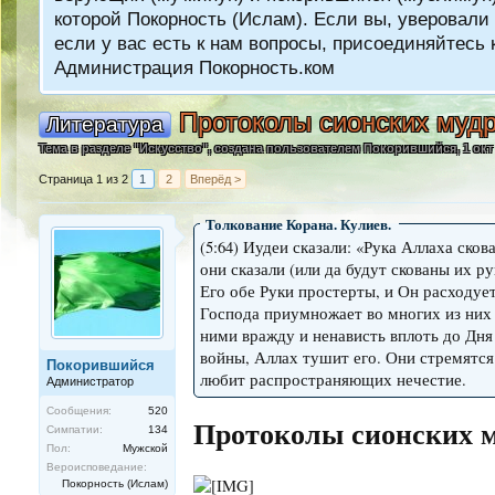
которой Покорность (Ислам). Если вы, уверовали 
если у вас есть к нам вопросы, присоединяйтес
Администрация Покорность.ком
Протоколы сионских муд
Литература
Тема в разделе "
Искусство
", создана пользователем
Покорившийся
,
1 окт
Страница 1 из 2
1
2
Вперёд >
Толкование Корана. Кулиев.
(5:64) Иудеи сказали: «Рука Аллаха сков
они сказали (или да будут скованы их ру
Его обе Руки простерты, и Он расходует
Господа приумножает во многих из них
ними вражду и ненависть вплоть до Дня 
войны, Аллах тушит его. Они стремятся
Покорившийся
любит распространяющих нечестие.
Администратор
Сообщения:
520
Протоколы сионских 
Симпатии:
134
Пол:
Мужской
Вероисповедание:
Покорность (Ислам)