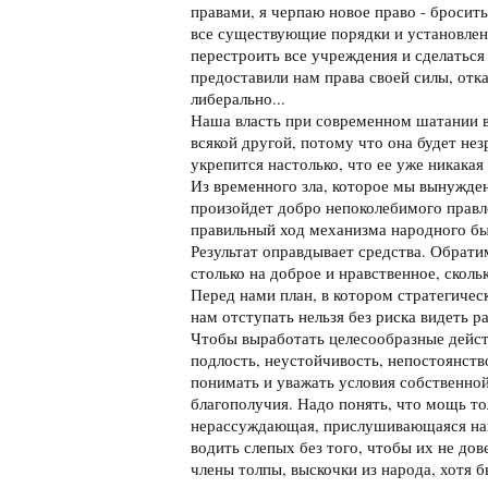
правами, я черпаю новое право - бросить
все существующие порядки и установлени
перестроить все учреждения и сделаться
предоставили нам права своей силы, отк
либерально...
Наша власть при современном шатании в
всякой другой, потому что она будет нез
укрепится настолько, что ее уже никакая
Из временного зла, которое мы вынужде
произойдет добро непоколебимого правл
правильный ход механизма народного б
Результат оправдывает средства. Обрати
столько на доброе и нравственное, сколь
Перед нами план, в котором стратегичес
нам отступать нельзя без риска видеть 
Чтобы выработать целесообразные дейст
подлость, неустойчивость, непостоянств
понимать и уважать условия собственной
благополучия. Надо понять, что мощь то
нерассуждающая, прислушивающаяся нап
водить слепых без того, чтобы их не дов
члены толпы, выскочки из народа, хотя б