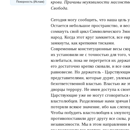
крови. Причины неуязвимости масонства
Покорность (Ислам)
Свобода.
Сегодня могу сообщить, что наша цель у
Остается небольшое пространство, и ве
сомкнуть свой цикл Символического Зм
народ. Когда этот круг замкнется, все е
замкнуты, как крепкими тисками.
Современные конституционные весы ско
их установили не с точностью для того, 
колебаться, пока не перетрется их держа
его достаточно крепко сковали, и все ож
равновесие. Но держатель - Царствующи
представителями, которые дурят, увлека
безответственной властью. Властью же э
дворцы террору. Не имея доступа к свое
Царствующие уже не могут сговориться 
властолюбцев. Разделенные нами зрячая 
потеряли всякое значение, ибо как слепе
Чтобы побудить властолюбцев к злоупот
противопоставили друг другу все силы, 
независимости. Мы в этом направлении 
мы вооружили все партии, мы поставили