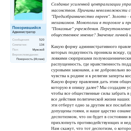
Создание усиленной централизации упра
масонством. Причины невозможности с
"Предизбранничество евреев". Золото -
механизмов. Монополии в торговле и пр
Покорившийся
"Показные" учреждения. Переутомление 
Администратор
общественное мнение? Значение личной
Сообщения:
520
Симпатии:
134
Какую форму административного правле
Пол:
Мужской
которых подкупность проникла всюду, гд
Вероисповедание:
ловкими сюрпризами полумошеннических
Покорность (Ислам)
распущенность, где нравственность под
суровыми законами, а не добровольно в
чувства к родине и к религии заперты 
Какую форму правления дать этим общес
которую я опишу далее? Мы создадим у
чтобы все общественные силы забрать в
все действия политической жизни наших
эти отберут одно за другим все послабле
допущены гоями, и наше царство ознаме
деспотизмом, что он будет в состоянии в
прихлопнуть противодействующих и нед
Нам скажут, что тот деспотизм, о которо