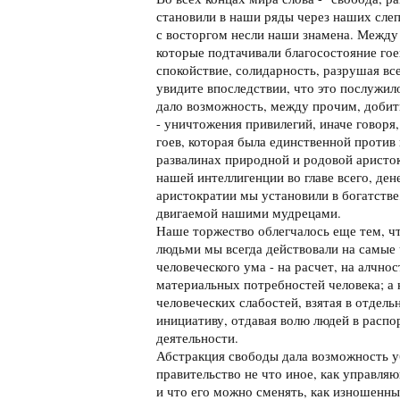
становили в наши ряды через наших слеп
с восторгом несли наши знамена. Между 
которые подтачивали благосостояние гое
спокойствие, солидарность, разрушая вс
увидите впоследствии, что это послужил
дало возможность, между прочим, добит
- уничтожения привилегий, иначе говоря
гоев, которая была единственной против
развалинах природной и родовой аристо
нашей интеллигенции во главе всего, де
аристократии мы установили в богатстве,
двигаемой нашими мудрецами.
Наше торжество облегчалось еще тем, ч
людьми мы всегда действовали на самые
человеческого ума - на расчет, на алчно
материальных потребностей человека; а
человеческих слабостей, взятая в отдель
инициативу, отдавая волю людей в распо
деятельности.
Абстракция свободы дала возможность у
правительство не что иное, как управля
и что его можно сменять, как изношенны