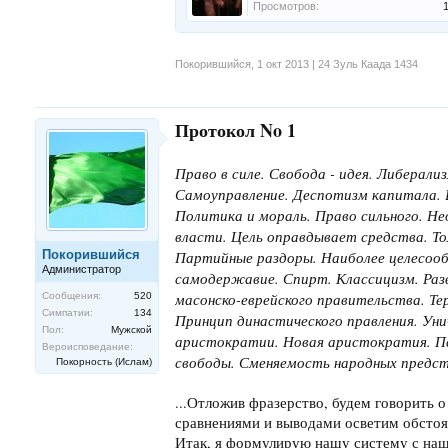
Просмотров:
Покорившийся
,
1 окт 2013 | 24 Зуль Каада 1434
Протокол No 1
Право в силе. Свобода - идея. Либерализ
Самоуправление. Деспотизм капитала. В
Политика и мораль. Право сильного. Н
власти. Цель оправдывает средства. Тол
Покорившийся
Партийные раздоры. Наиболее целесооб
Администратор
самодержавие. Спирт. Классицизм. Раз
масонско-еврейского правительства. Те
Сообщения:
520
Симпатии:
134
Принцип династического правления. Ун
Пол:
Мужской
аристократии. Новая аристократия. Пс
Вероисповедание:
свободы. Сменяемость народных предс
Покорность (Ислам)
...Отложив фразерство, будем говорить 
сравнениями и выводами осветим обстоя
Итак, я формулирую нашу систему с наше