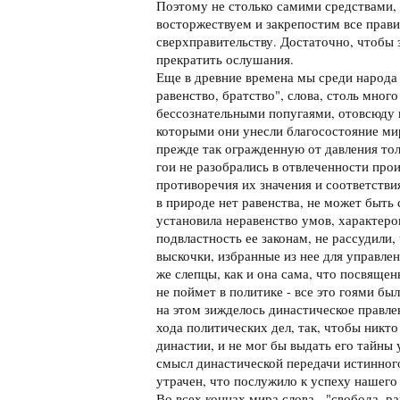
Поэтому не столько самими средствами,
восторжествуем и закрепостим все прави
сверхправительству. Достаточно, чтобы
прекратить ослушания.
Еще в древние времена мы среди народа 
равенство, братство", слова, столь мног
бессознательными попугаями, отовсюду 
которыми они унесли благосостояние ми
прежде так огражденную от давления то
гои не разобрались в отвлеченности про
противоречия их значения и соответстви
в природе нет равенства, не может быть
установила неравенство умов, характеро
подвластность ее законам, не рассудили, 
выскочки, избранные из нее для управле
же слепцы, как и она сама, что посвящен
не поймет в политике - все это гоями бы
на этом зижделось династическое правле
хода политических дел, так, чтобы никто
династии, и не мог бы выдать его тайны
смысл династической передачи истинног
утрачен, что послужило к успеху нашего 
Во всех концах мира слова - "свобода, ра