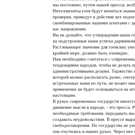
мы постоянно, путем нашей прессы, возб
Интеллигенты гоев будут кичиться знания
проверки, приведут в действие все подче
скомбинированные нашими агентами с ц
нас направлении.
Вы не думайте, что утверждения наши г
на подстроенные нами успехи дарвинизм
Растлевающее значение для гоевских умо
крайней мере, должно быть очевидно.
Нам необходимо считаться с современн
тенденциями народов, чтобы не делать п
административными делами. Торжество 
которой можно располагать разно, смот
встречаемых нами по пути, не может име
применение не будет основываться на ит
настоящим.
В руках современных государств имеется
движение мысли в народе, - это пресса. 
необходимые требования, передавать жа
создавать неудовольствия. В прессе выр
свободоговорения. Но государства не уме
она очутилась в наших руках. Через нее