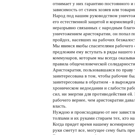
отнимает у них гарантию постоянного и в
зависимость от стачек хозяев или товари
Народ под нашим руководством уничтож
его естественной защитой и кормилицей 
неразрывно связанных с народным благос
уничтожением аристократии, он попал п
пройдох, насевших на рабочих безжало
Мы явимся якобы спасителями рабочего от
предложим ему вступать в ряды нашего в
коммунаров, которым мы всегда оказыва
правила общечеловеческой солидарности
Аристократия, пользовавшаяся по праву
заинтересована в том, чтобы рабочие бы
заинтересованы в обратном - в вырождени
хроническом недоедании и слабости рабо
сил, ни энергии для противодействия ей.
рабочего вернее, чем аристократии давал
власть.
Нуждою и происходящею от нее завистл
толпами и их руками стираем тех, кто н
Когда придет время нашему всемирному 
руки сметут все, могущее сему быть пре