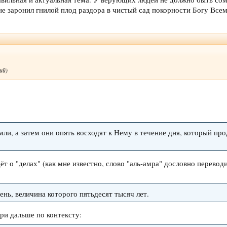
не заронил гнилой плод раздора в чистый сад покорности Богу Все
ий)
емли, а затем они опять восходят к Нему в течение дня, который пр
ёт о "делах" (как мне известно, слово "аль-амра" дословно перевод
день, величина которого пятьдесят тысяч лет.
три дальше по контексту: