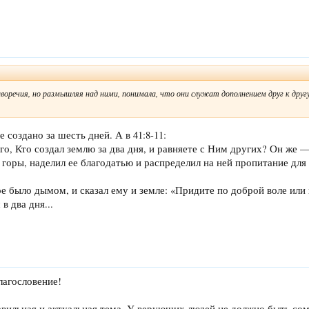
оречия, но размышляя над ними, понимала, что они служат дополнением друг к другу
е создано за шесть дней. А в 41:8-11:
го, Кто создал землю за два дня, и равняете с Ним других? Он же 
горы, наделил ее благодатью и распределил на ней пропитание для
е было дымом, и сказал ему и земле: «Придите по доброй воле ил
в два дня...
лагословение!
равильная и актуальная тема. У верующих людей не должно быть с