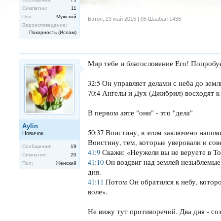
Симпатии:
11
Пол:
Мужской
Батон
,
23 май 2015 | 05 Шаабан 1436
Вероисповедание:
Покорность (Ислам)
Мир тебе и благословение Его! Попробу
32:5 Он управляет делами с неба до земл
70:4 Ангелы и Дух (Джибрил) восходят к
В первом аяте "они" - это "дела"
Aylin
50:37 Воистину, в этом заключено напоми
Новичок
Воистину, тем, которые уверовали и сов
Сообщения:
19
41:9
Скажи: «Неужели вы не веруете в То
Симпатии:
20
41:10
Он воздвиг над землей незыблемые 
Пол:
Женский
дня.
41:11
Потом Он обратился к небу, которо
воле».
Не вижу тут противоречий. Два дня - со