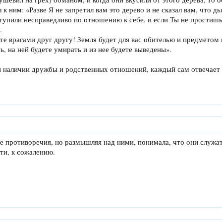
 к ним: «Разве Я не запретил вам это дерево и не сказал вам, что д
тупили несправедливо по отношению к себе, и если Ты не простишь
.
ьте врагами друг другу! Земля будет для вас обителью и предметом 
ь, на ней будете умирать и из нее будете выведены».
и наличии дружбы и родственных отношений, каждый сам отвечает за 
ые противоречия, но размышляя над ними, понимала, что они служа
ти, к сожалению.