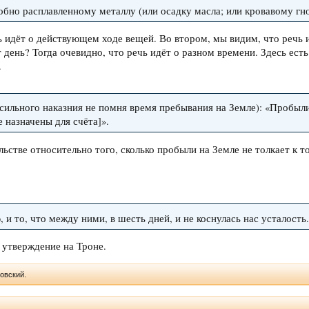
ет подобно расплавленному металлу (или осадку масла; или кровавому гн
ь идёт о действующем ходе вещей. Во втором, мы видим, что речь и
 день? Тогда очевидно, что речь идёт о разном времени. Здесь есть
.
за сильного наказния не помня время пребывания на Земле): «Пробыл
 назначены для счёта]».
льстве относительно того, сколько пробыли на Земле не толкает к 
, и то, что между ними, в шесть дней, и не коснулась нас усталость
- утверждение на Троне.
ковский.