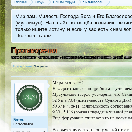
Главная
Форум
Общий форум
Читая Коран
Мир вам, Милость Господа-Бога и Его Благослов
(муслимун). Наш сайт посвящён познанию религии
только ищите истину, и если у вас есть к нам 
Покорность.ком
Противоречия
Тема в разделе "
Читая Коран
", создана пользователем
Батон
,
23 май 2015
Статус темы:
Закрыта.
Мира вам всем!
Я всерьез занялся подробным изучением 
Мусульмане твердо убеждены, что Свяще
32:5 и в 70:4 (длительность Судного Дня)
50:37 и 41:8-11. (длительность сотворени
9:30 , 5:116 (ложная передача учений дру
Еще форумчане считают что не несут нак
Батон
Пользователь
Всерьез задумался, прошу ясный ответ.
Сообщения:
75