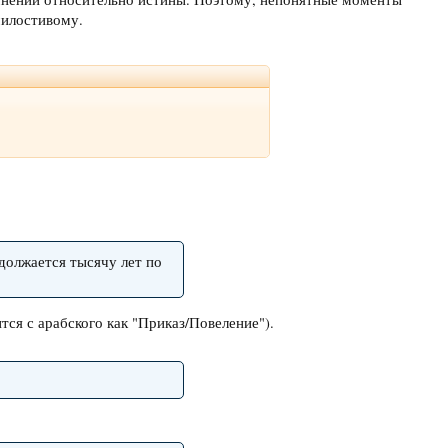
милостивому.
одолжается тысячу лет по
ится с арабского как "Приказ/Повеление").