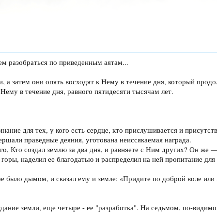
ем разобраться по приведенным аятам...
и, а затем они опять восходят к Нему в течение дня, который продо
 Нему в течение дня, равного пятидесяти тысячам лет.
нание для тех, у кого есть сердце, кто прислушивается и присутств
ершали праведные деяния, уготована неиссякаемая награда.
го, Кто создал землю за два дня, и равняете с Ним других? Он же 
горы, наделил ее благодатью и распределил на ней пропитание для
е было дымом, и сказал ему и земле: «Придите по доброй воле ил
здание земли, еще четыре - ее "разработка". На седьмом, по-видимо