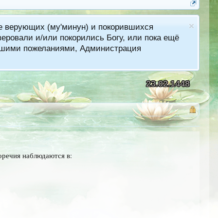
ме верующих (му'минун) и покорившихся
еровали и/или покорились Богу, или пока ещё
лучшими пожеланиями, Администрация
23.02.1448
оречия наблюдаются в: