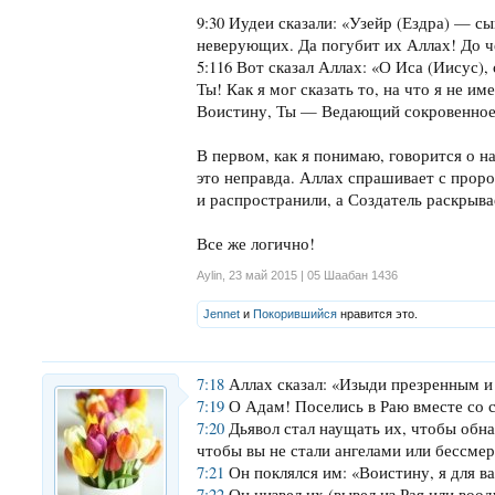
9:30 Иудеи сказали: «Узейр (Ездра) — с
неверующих. Да погубит их Аллах! До ч
5:116 Вот сказал Аллах: «О Иса (Иисус)
Ты! Как я мог сказать то, на что я не им
Воистину, Ты — Ведающий сокровенное
В первом, как я понимаю, говорится о н
это неправда. Аллах спрашивает с пророк
и распространили, а Создатель раскрывае
Все же логично!
Aylin
,
23 май 2015 | 05 Шаабан 1436
Jennet
и
Покорившийся
нравится это.
7:18
Аллах сказал: «Изыди презренным и 
7:19
О Адам! Поселись в Раю вместе со св
7:20
Дьявол стал наущать их, чтобы обна
чтобы вы не стали ангелами или бессме
7:21
Он поклялся им: «Воистину, я для в
7:22
Он низвел их (вывел из Рая или воод