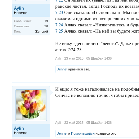
райские листья. Тогда Господь их воззвал
Aylin
7:23
Они сказали: «Господь наш! Мы пос
Новичок
окажемся одними из потерпевших урон»
Сообщения:
19
7:24
Аллах сказал: «Низвергнитесь и буд
Симпатии:
20
7:25
Аллах сказал: «На ней вы будете жит
Пол:
Женский
Не вижу здесь ничего "левого". Даже пр
аятах 7:24-25.
Aylin
,
23 май 2015 | 05 Шаабан 1436
Jennet
нравится это.
И еще: я тоже наталкивалась на подобн
Сейчас не вспомню точно, чтобы привес
Aylin
,
23 май 2015 | 05 Шаабан 1436
Aylin
Новичок
Jennet
и
Покорившийся
нравится это.