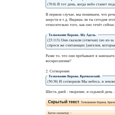
(70:8) В тот день, когда небо стан
В первом случае, мы понимаем, что реч
шерсти и т.д. Видишь ли ты сегодня этот
относительно того, как оно течёт сейчас
Толкование Корана. Абу Адель.
(23:113) Они сказали (отвечая) (но из-
спроси же считающих [ангелов, которые
Разве то, что они пребывают в замешате
воскресшения?
2. Сотворение.
Толкование Корана. Крачковский.
(50:38) И сотворили Мы небеса, и землю
Шесть дней - творение, и седьмой день 
Скрытый текст
: Толкование Корана. Крач
Батон сказал(а):
↑