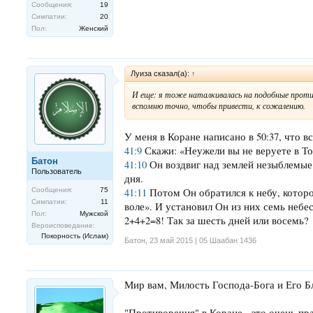
Сообщения:
19
Симпатии:
20
Пол:
Женский
Луиза сказал(а):
↑
И еще: я тоже наталкивалась на подобные против
вспомню точно, чтобы привести, к сожалению.
У меня в Коране написано в 50:37, что вс
41:9
Скажи: «Неужели вы не веруете в То
Батон
41:10
Он воздвиг над землей незыблемые 
Пользователь
дня.
41:11
Потом Он обратился к небу, которо
Сообщения:
75
Симпатии:
11
воле». И установил Он из них семь небес 
Пол:
Мужской
2+4+2=8! Так за шесть дней или восемь?
Вероисповедание:
Покорность (Ислам)
Батон
,
23 май 2015 | 05 Шаабан 1436
Мир вам, Милость Господа-Бога и Его Б
"Противоречия" в Коране - это очень п