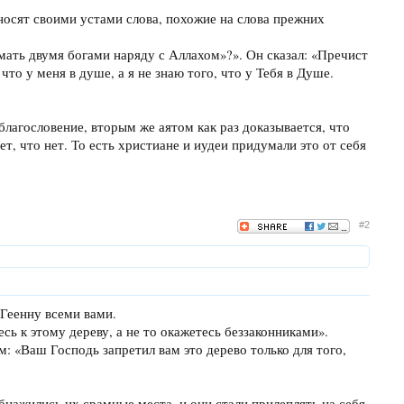
носят своими устами слова, похожие на слова прежних
мать двумя богами наряду с Аллахом»?». Он сказал: «Пречист
 что у меня в душе, а я не знаю того, что у Тебя в Душе.
лагословение, вторым же аятом как раз доказывается, что
ет, что нет. То есть христиане и иудеи придумали это от себя
#2
 Геенну всеми вами.
сь к этому дереву, а не то окажетесь беззаконниками».
: «Ваш Господь запретил вам это дерево только для того,
обнажились их срамные места, и они стали прилеплять на себя