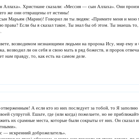
ын Аллаха». Христиане сказали: «Мессия — сын Аллаха». Они произ
его же они отвращены от истины!
, сын Марьям (Марии)! Говорил ли ты людям: «Примите меня и мою 
ею права? Если бы я сказал такое, Ты знал бы об этом. Ты знаешь то,
.
авете, возводимом незнающими людьми на пророка Ису, мир ему и б
а, возводил ли он себя и свою мать в ряд божеств, и пророк отвеча
т нам правду, то, как есть на самом деле.
отверженным! А если кто из них последует за тобой, то Я заполню
оей супругой. Ешьте, где (или когда) пожелаете, но не приближайте
жить их срамные места, которые были сокрыты от них. Он сказал им
ртными».
ас — искренний доброжелатель».
ушевил на грех) обманом, и когда они вкусили от этого дерева, то 