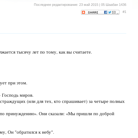
Последнее редактирование:
23 май 2015 | 05 Шаабан 1436
#1
лжается тысячу лет по тому, как вы считаете.
ует при этом.
— Господь миров.
 страждущих (или для тех, кто спрашивает) за четыре полных
и по принуждению». Они сказали: «Мы пришли по доброй
му, Он "обратился к небу".