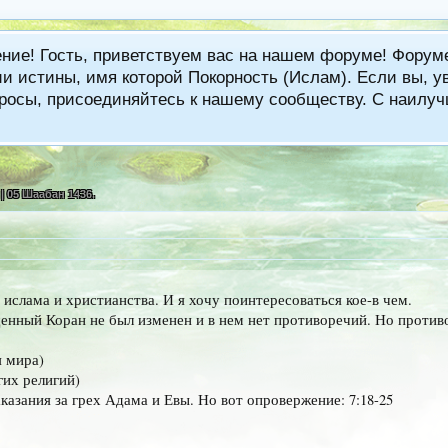
ение! Гость, приветствуем вас на нашем форуме! Фору
 истины, имя которой Покорность (Ислам). Если вы, ув
вопросы, присоединяйтесь к нашему сообществу. С наи
 | 05 Шаабан 1436
.
ислама и христианства. И я хочу поинтересоваться кое-в чем.
нный Коран не был изменен и в нем нет противоречий. Но против
я мира)
гих религий)
азания за грех Адама и Евы. Но вот опровержение: 7:18-25