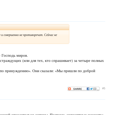
 и совершенно не противоречат. Сейчас не
— Господь миров.
 страждущих (или для тех, кто спрашивает) за четыре полных
и по принуждению». Они сказали: «Мы пришли по доброй
#5
омнений относительно истины. Поэтому, непонятные моменты