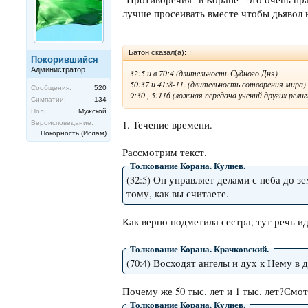
лучше просеивать вместе чтобы дьявол 
Батон сказал(а):
↑
Покорившийся
Администратор
32:5 и в 70:4 (длительность Судного Дня)
50:37 и 41:8-11. (длительность сотворения мира)
Сообщения:
520
9:30 , 5:116 (ложная передача учений других религ
Симпатии:
134
Пол:
Мужской
1. Течение времени.
Вероисповедание:
Покорность (Ислам)
Рассмотрим текст.
Толкование Корана. Кулиев.
(32:5) Он управляет делами с неба до з
тому, как вы считаете.
Как верно подметила сестра, тут речь ид
Толкование Корана. Крачковский.
(70:4) Восходят ангелы и дух к Нему в 
Почему же 50 тыс. лет и 1 тыс. лет?Смо
Толкование Корана. Кулиев.