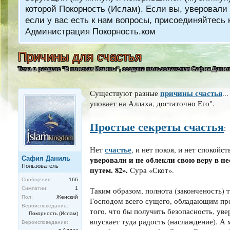
которой Покорность (Ислам). Если вы, уверовали 
если у вас есть к нам вопросы, присоединяйтес
Администрация Покорность.ком
Причины для счастья
Тема в разделе "
В поисках Истины
", создана пользователем
Сафия Дани
причины счастья
Существуют разные
..
уповает на Аллаха, достаточно Его".
Простые секреты счастья
:
счастье
Нет
, и нет покоя, и нет спокой
Сафия Даниль
уверовали и не облекли свою веру в н
Пользователь
путем. 82».
Сура «Скот».
Сообщения:
166
Симпатии:
1
Таким образом, полнота (законченость) 
Пол:
Женский
Господом всего сущего, обладающим пр
Вероисповедание:
того, что бы получить безопасность, уве
Покорность (Ислам)
впускает туда радость (наслаждение). А
Вероисповедание:
в Аллах