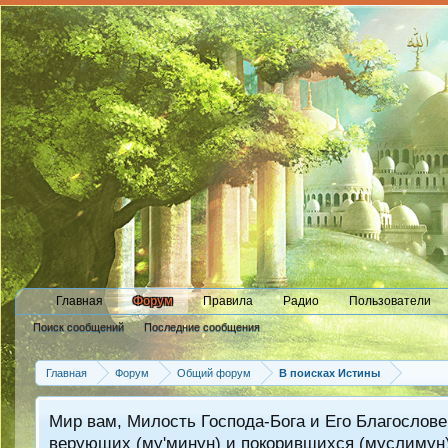
Главная
Форум
Правила
Радио
Пользователи
Поиск сообщений
Последние сообщения
Главная
Форум
Общий форум
В поисках Истины
Мир вам, Милость Господа-Бога и Его Благослове
верующих (му'минун) и покорившихся (муслимун)