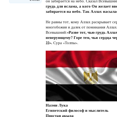
он забирается на небо. Сказал Всевышни
грудь для ислама, а кого Он желает вв
забирается на небо. Так Аллах насылает
Не равны тот, кому Аллах раскрывает сер
многобожия и далек от поминания Аллаха
«Разве тот, чью грудь Алла
Всевышний:
неверующему? Горе тем, чьи сердца ч
22».
Сура «Толпы».
Назми Лука
Египетский философ и мыслитель
Простая акыда