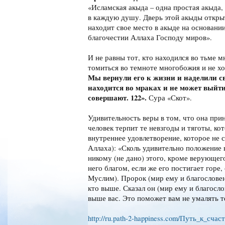
«Исламская акыда – одна простая акыда,
в каждую душу. Дверь этой акыды открыт
находит свое место в акыде на основани
благочестии Аллаха Господу миров».
И не равны тот, кто находился во тьме м
томиться во темноте многобожия и не хо
Мы вернули его к жизни и наделили св
находится во мраках и не может выйт
совершают. 122».
Сура «Скот».
Удивительность веры в том, что она при
человек терпит те невзгоды и тяготы, ко
внутреннее удовлетворение, которое не 
Аллаха): «Сколь удивительно положение 
никому (не дано) этого, кроме верующего
него благом, если же его постигает горе,
Муслим). Пророк (мир ему и благослове
кто выше. Сказал он (мир ему и благосло
выше вас. Это поможет вам не умалять т
http://ru.path-2-happiness.com/Путь_к_с