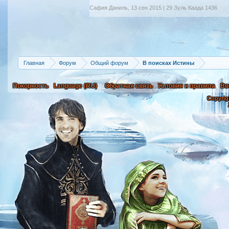
Сафия Даниль
,
13 сен 2015 | 29 Зуль Каада 1436
Главная
Форум
Общий форум
В поисках Истины
Покорность
Language (RU)
Обратная связь
Условия и правила
Вв
Copyrig