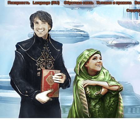
Покорность
Language (RU)
Обратная связь
Условия и правила
Вв
Copyrig