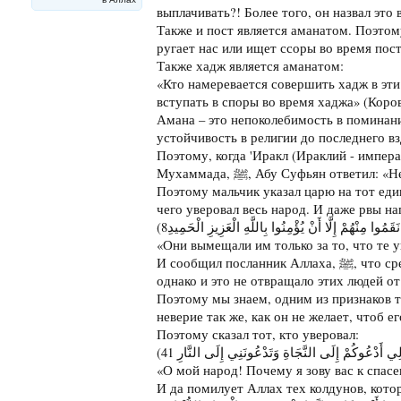
выплачивать?! Более того, он назвал это
Также и пост является аманатом. Поэтом
ругает нас или ищет ссоры во время пост
Также хадж является аманатом:
«Кто намеревается совершить хадж в эти
вступать в споры во время хаджа» (Коров
Амана – это непоколебимость в поминан
устойчивость в религии до последнего вз
Поэтому, когда 'Иракл (Ираклий - импер
Мухаммада, ﷺ, Абу Суфьян отв
Поэтому мальчик указал царю на тот еди
чего уверовал весь народ. И даже рвы на
«Они вымещали им только за то, что те 
И сообщил посланник Аллаха, ﷺ, что среди тех, кто был до нас, были такие, которых заживо распиливали пилой,
однако и это не отвращало этих людей от
Поэтому мы знаем, одним из признаков то
неверие так же, как он не желает, чтоб е
Поэтому сказал тот, кто уверовал:
«О мой народ! Почему я зову вас к спас
И да помилует Аллах тех колдунов, котор