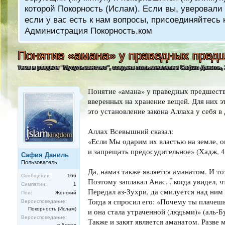
которой Покорность (Ислам). Если вы, уверовали 
если у вас есть к нам вопросы, присоединяйтес
Администрация Покорность.ком
Понятие «амана» у праведных пред
Тема в разделе "
Мусульманство
", создана пользователем
Сафия Даниль
,
Понятие «амана» у праведных предшеств
вверенных на хранение вещей. Для них э
это установление закона Аллаха у себя в
Аллах Всевышний сказал:
«Если Мы одарим их властью на земле, о
и запрещать предосудительное» (Хадж, 4
Сафия Даниль
Пользователь
Да, намаз также является аманатом. И то
Сообщения:
166
Поэтому заплакал Анас, ؓ, когда увидел,
Симпатии:
1
Передал аз-Зухри, да смилуется над ним 
Пол:
Женский
Тогда я спросил его: «Почему ты плачешь
Вероисповедание:
Покорность (Ислам)
и она стала утраченной (людьми)» (аль-Б
Вероисповедание:
Также и закят является аманатом. Разве м
в Аллах