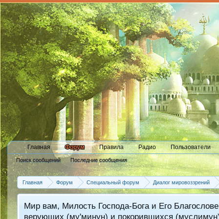
Главная
Форум
Правила
Радио
Пользователи
Поиск сообщений
Последние сообщения
Главная
Форум
Специальный форум
Диалог мировоззрений
Мир вам, Милость Господа-Бога и Его Благослове
верующих (му'минун) и покорившихся (муслимун)