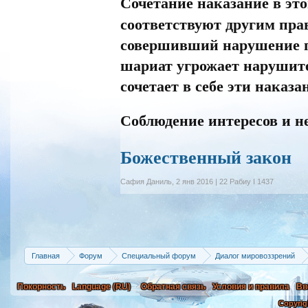
Сочетание наказание в эт
соответствуют другим прав
совершивший нарушение по
шариат угрожает нарушите
сочетает в себе эти наказа
Соблюдение интересов и н
Божественный закон
Сафия Даниль
,
2 янв 2016 | 22 Рабиу I 1437
Главная
Форум
Специальный форум
Диалог мировоззрений
Покорность
Language (RU)
Обратная связь
Условия и правила
Вв
Copyrig