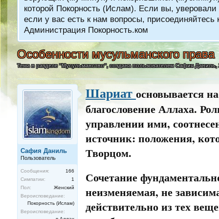
которой Покорность (Ислам). Если вы, уверовали 
если у вас есть к нам вопросы, присоединяйтес
Администрация Покорность.ком
Особенности мусульманского права
Тема в разделе "
Мусульманство
", создана пользователем
Сафия Даниль
,
Шариат
основывается на
благословение Аллаха. Рол
управлении ими, соотнес
источник: положения, кот
Творцом.
Сафия Даниль
Пользователь
Сообщения:
166
Сочетание фундаментально
Симпатии:
1
неизменяемая, не зависим
Пол:
Женский
Вероисповедание:
действительно из тех вещ
Покорность (Ислам)
Вероисповедание:
в Аллах