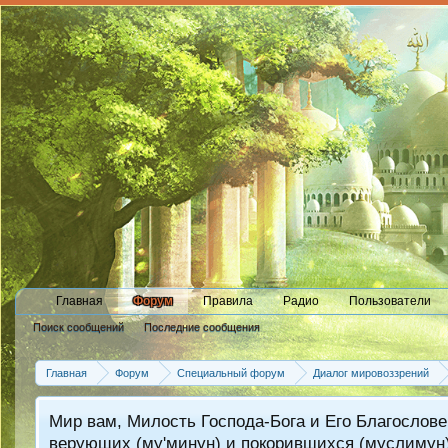
Главная
Форум
Правила
Радио
Пользователи
Поиск сообщений
Последние сообщения
Главная
Форум
Специальный форум
Диалог мировоззрений
Мир вам, Милость Господа-Бога и Его Благослове
верующих (му'минун) и покорившихся (муслимун)