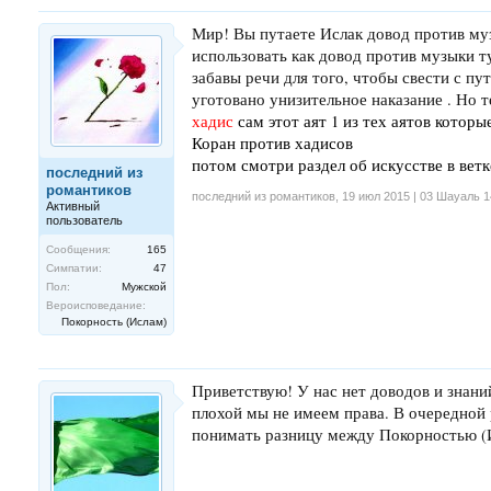
Мир! Вы путаете Ислак довод против муз
использовать как довод против музыки ту
забавы речи для того, чтобы свести с п
уготовано унизительное наказание . Но т
хадис
сам этот аят 1 из тех аятов котор
Коран против хадисов
потом смотри раздел об искусстве в ветк
последний из
романтиков
последний из романтиков
,
19 июл 2015 | 03 Шауаль 
Активный
пользователь
Сообщения:
165
Симпатии:
47
Пол:
Мужской
Вероисповедание:
Покорность (Ислам)
Приветствую! У нас нет доводов и знаний
плохой мы не имеем права. В очередной 
понимать разницу между Покорностью (