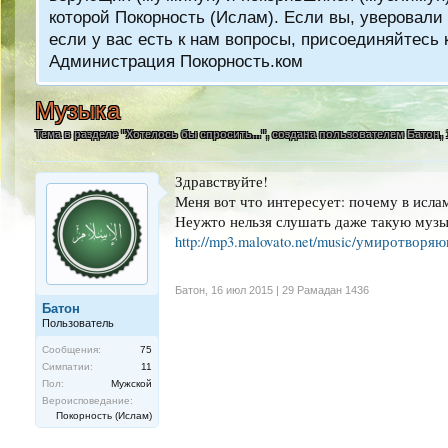
которой Покорность (Ислам). Если вы, уверовали 
если у вас есть к нам вопросы, присоединяйтес
Администрация Покорность.ком
Музыка
Тема в разделе "
Хотелось бы спросить...
", создана пользователем
Батон
,
Здравствуйте!
Меня вот что интересует: почему в исл
Неужто нельзя слушать даже такую музы
http://mp3.malovato.net/music/умиротвор
Батон
,
16 июл 2015 | 29 Рамадан 1436
Батон
Пользователь
Сообщения:
75
Симпатии:
11
Пол:
Мужской
Вероисповедание:
Покорность (Ислам)