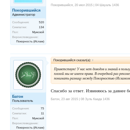
Покорившийся
,
20 июл 2015 | 04 Шауаль 1436
Покорившийся
Администратор
Сообщения:
520
Симпатии:
134
Пол:
Мужской
Вероисповедание:
Покорность (Ислам)
Покорившийся сказал(а):
↑
Приветствую! У нас нет доводов и знаний в польз
плохой мы не имеем права. В очередной раз реком
понимать разницу между Покорностью (Исламом)
Спасибо за ответ. Извиняюсь за давнее б
Батон
Батон
,
23 авг 2015 | 08 Зуль Каада 1436
Пользователь
Сообщения:
75
Симпатии:
11
Пол:
Мужской
Вероисповедание:
Покорность (Ислам)