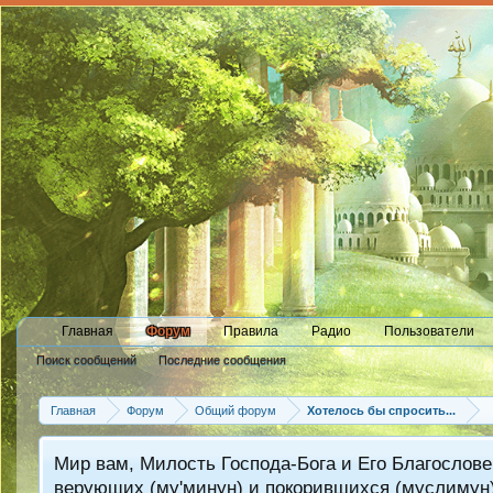
Главная
Форум
Правила
Радио
Пользователи
Поиск сообщений
Последние сообщения
Главная
Форум
Общий форум
Хотелось бы спросить...
Мир вам, Милость Господа-Бога и Его Благослове
верующих (му'минун) и покорившихся (муслимун)