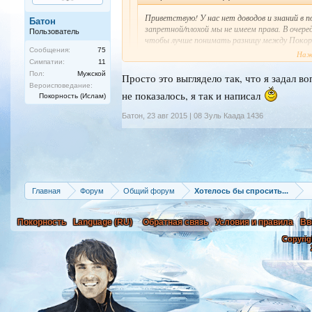
Приветствую! У нас нет доводов и знаний в п
Батон
запретной/плохой мы не имеем права. В очере
Пользователь
чтобы лучше понимать разницу между Покор
Сообщения:
75
Наж
Симпатии:
11
Спасибо за ответ. Извиняюсь за давнее бездейс
Пол:
Мужской
Просто это выглядело так, что я задал в
Вероисповедание:
не показалось, я так и написал
Пожалуйста. Заходи по желанию.
Покорность (Ислам)
Батон
,
23 авг 2015 | 08 Зуль Каада 1436
Главная
Форум
Общий форум
Хотелось бы спросить...
Покорность
Language (RU)
Обратная связь
Условия и правила
Вв
Copyrig