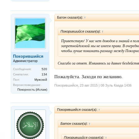
Батон сказал(а):
↑
Покорившийся сказал(а):
↑
Приветствую! У нас нет доводов и знаний в пол
запретной/плохой мы не имеем права. В очередн
чтобы лучше понимать разницу между Покорно
Покорившийся
Администратор
Спасибо за ответ. Извиняюсь за давнее бездейств
Сообщения:
520
Симпатии:
134
Пожалуйста. Заходи по желанию.
Пол:
Мужской
Вероисповедание:
Покорившийся
,
23 авг 2015 | 08 Зуль Каада 1436
Покорность (Ислам)
Покорившийся сказал(а):
↑
Батон сказал(а):
↑
Покорившийся сказал(а):
↑