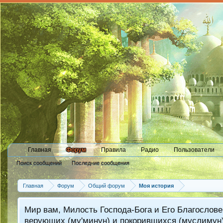
Главная
Форум
Правила
Радио
Пользователи
Поиск сообщений
Последние сообщения
Главная
Форум
Общий форум
Моя история
Мир вам, Милость Господа-Бога и Его Благослове
верующих (му'минун) и покорившихся (муслимун)