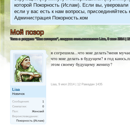
которой Покорность (Ислам). Если вы, уверовали 
если у вас есть к нам вопросы, присоединяйтес
Администрация Покорность.ком
Мой позор
Тема в разделе "
Моя история
", создана пользователем
Liaa
,
9 июл 2014 | 
я согрешила...что мне делать?меня мучае
что мне делать в будущем? я год каюсь,п
этом своему будущему жениху?
Liaa
,
9 июл 2014 | 12 Рамадан 1435
Liaa
Новичок
Сообщения:
1
Симпатии:
0
Пол:
Женский
Вероисповедание:
Покорность (Ислам)