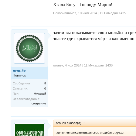
Хвала Богу - Господу Миров!
Покорившийся
,
10 июл 2014 | 12 Рамадан 1435
зачем вы показываете свои мольбы и грех
знаете где скрывается чёрт и как именн
огонёк
,
4 ноя 2014 | 11 Мухаррам 1436
огонёк
Новичок
Сообщения:
8
Симпатии:
0
Пол:
Мужской
Вероисповедание:
смирение
огонёк сказал(а):
↑
зачем вы показываете свои мольбы и грехи