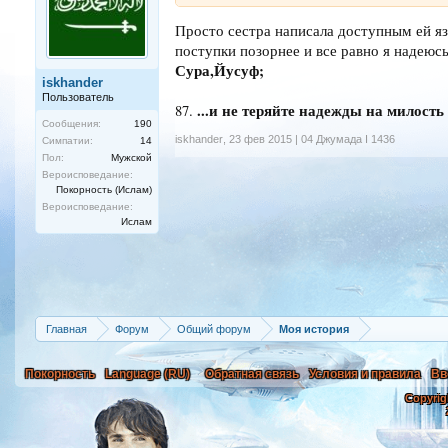
Просто сестра написала доступным ей яз
поступки позорнее и все равно я надеюсь
Сура,Йусуф;
iskhander
Пользователь
...и не теряйте надежды на милост
87.
Сообщения:
190
iskhander
,
23 фев 2015 | 04 Джумада I 1436
Симпатии:
14
Пол:
Мужской
Вероисповедание:
Покорность (Ислам)
Вероисповедание:
Ислам
Главная
Форум
Общий форум
Моя история
Покорность
Language (RU)
Обратная связь
Условия и правила
Вв
Copyrig