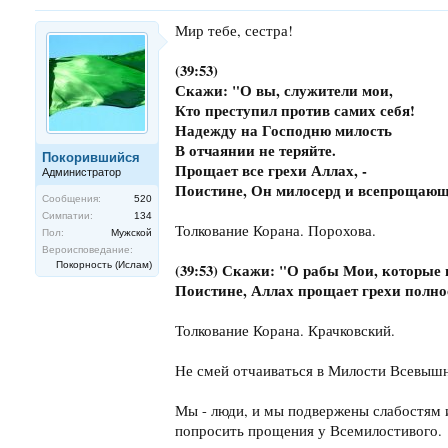
Мир тебе, сестра!
(39:53)
Скажи: "О вы, служители мои,
Кто преступил против самих себя!
Надежду на Господню милость
В отчаянии не теряйте.
Покорившийся
Прощает все грехи Аллах, -
Администратор
Поистине, Он милосерд и всепрощающ
Сообщения:
520
Симпатии:
134
Толкование Корана. Порохова.
Пол:
Мужской
Вероисповедание:
Покорность (Ислам)
(39:53) Скажи: "О рабы Мои, которые 
Поистине, Аллах прощает грехи полн
Толкование Корана. Крачковский.
Не смей отчаиваться в Милости Всевышне
Мы - люди, и мы подвержены слабостям и
попросить прощения у Всемилостивого.