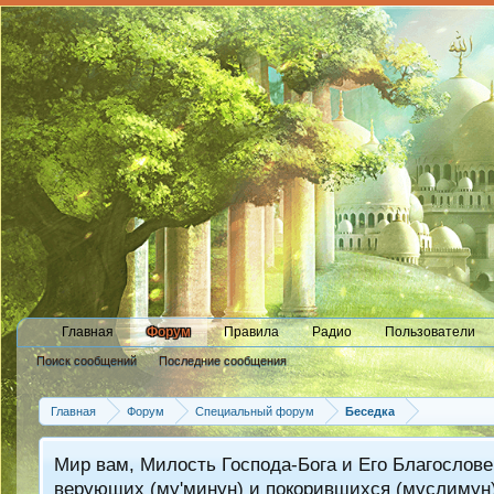
Главная
Форум
Правила
Радио
Пользователи
Поиск сообщений
Последние сообщения
Главная
Форум
Специальный форум
Беседка
Мир вам, Милость Господа-Бога и Его Благослове
верующих (му'минун) и покорившихся (муслимун)