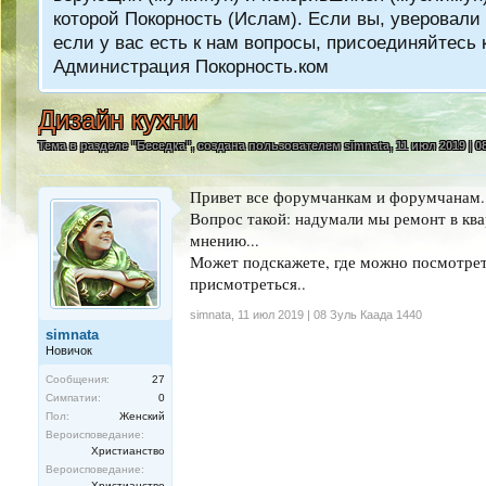
которой Покорность (Ислам). Если вы, уверовали 
если у вас есть к нам вопросы, присоединяйтес
Администрация Покорность.ком
Дизайн кухни
Тема в разделе "
Беседка
", создана пользователем
simnata
,
11 июл 2019 | 0
Привет все форумчанкам и форумчанам..
Вопрос такой: надумали мы ремонт в ква
мнению...
Может подскажете, где можно посмотрет
присмотреться..
simnata
,
11 июл 2019 | 08 Зуль Каада 1440
simnata
Новичок
Сообщения:
27
Симпатии:
0
Пол:
Женский
Вероисповедание:
Христианство
Вероисповедание:
Христианство