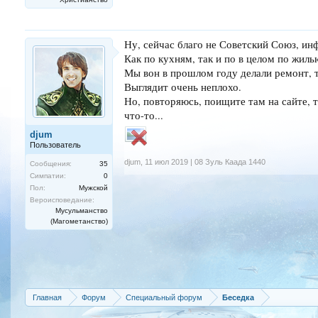
Ну, сейчас благо не Советский Союз, инф
Как по кухням, так и по в целом по жиль
Мы вон в прошлом году делали ремонт, 
Выглядит очень неплохо.
Но, повторяюсь, поищите там на сайте, т
что-то...
djum
Пользователь
djum
,
11 июл 2019 | 08 Зуль Каада 1440
Сообщения:
35
Симпатии:
0
Пол:
Мужской
Вероисповедание:
Мусульманство
(Магометанство)
Главная
Форум
Специальный форум
Беседка