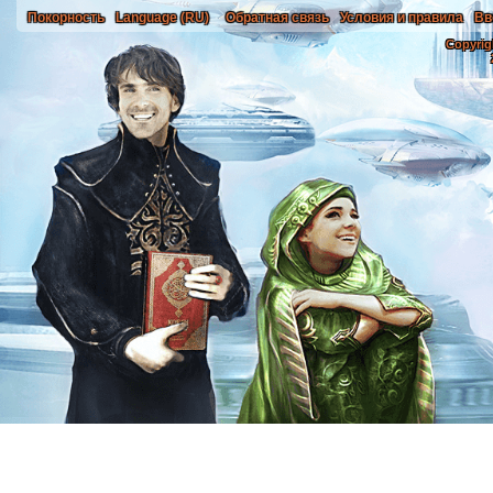
Покорность
Language (RU)
Обратная связь
Условия и правила
Вв
Copyrig