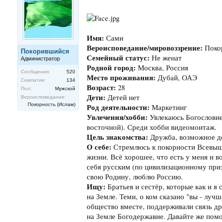
Имя:
Сами
Вероисповедание/мировоззрение:
Поко
Покорившийся
Семейный статус:
Не женат
Администратор
Родной город:
Москва, Россия
Сообщения:
520
Место проживания:
Дубай, ОАЭ
Симпатии:
134
Возраст:
28
Пол:
Мужской
Дети:
Детей нет
Вероисповедание:
Покорность (Ислам)
Род деятельности:
Маркетинг
Увлечения/хобби:
Увлекаюсь Богословие
восточной). Среди хобби видеомонтаж.
Цель знакомства:
Дружба, возможное д
О себе:
Стремлюсь к покорности Всевышн
жизни. Всё хорошее, что есть у меня и 
себя русским (по цивилизационному при
свою Родину, люблю Россию.
Ищу:
Братьев и сестёр, которые как и я
на Земле. Теми, о ком сказано "вы - луч
общество вместе, поддерживали связь д
на Земле Богодержавие. Давайте же пом