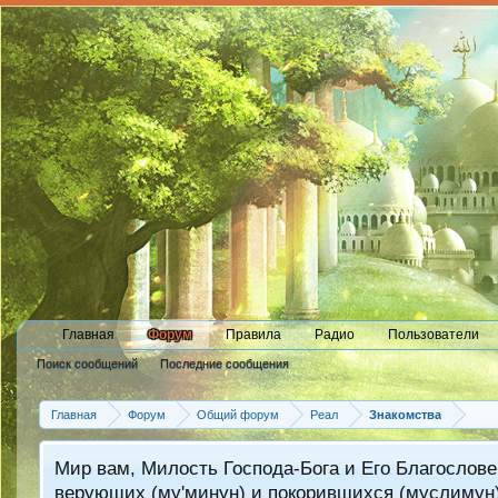
Главная
Форум
Правила
Радио
Пользователи
Поиск сообщений
Последние сообщения
Главная
Форум
Общий форум
Реал
Знакомства
Мир вам, Милость Господа-Бога и Его Благослове
верующих (му'минун) и покорившихся (муслимун)