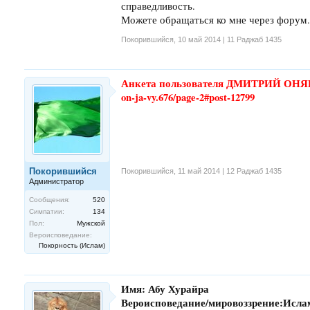
справедливость.
Можете обращаться ко мне через форум. 
Покорившийся
,
10 май 2014 | 11 Раджаб 1435
Анкета пользователя ДМИТРИЙ ОНЯ
on-ja-vy.676/page-2#post-12799
Покорившийся
Покорившийся
,
11 май 2014 | 12 Раджаб 1435
Администратор
Сообщения:
520
Симпатии:
134
Пол:
Мужской
Вероисповедание:
Покорность (Ислам)
Имя: Абу Хурайра
Вероисповедание/мировоззрение:Исла