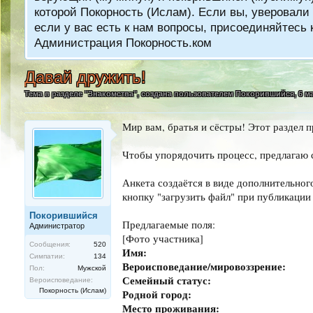
которой Покорность (Ислам). Если вы, уверовали 
если у вас есть к нам вопросы, присоединяйтес
Администрация Покорность.ком
Давай дружить!
Тема в разделе "
Знакомства
", создана пользователем
Покорившийся
,
6 м
Мир вам, братья и сёстры! Этот раздел п
Чтобы упорядочить процесс, предлагаю с
Анкета создаётся в виде дополнительно
кнопку "загрузить файл" при публикации
Покорившийся
Предлагаемые поля:
Администратор
[Фото участника]
Сообщения:
520
Имя:
Симпатии:
134
Вероисповедание/мировоззрение:
Пол:
Мужской
Семейный статус:
Вероисповедание:
Покорность (Ислам)
Родной город:
Место проживания: