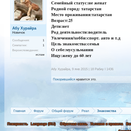
Семейный статус:не женат
Родной город: татарстан
Место проживания:татарстан
Возраст:25
Дети:нет
Абу Хурайра
Род деятельности:водитель
Новичок
Увлечения/хобби:спорт. авто и т.д
Сообщения:
1
Цель знакомства:семья
Симпатии:
1
О себе:мусульманин
Вероисповедание:
Ищу:жену до 60 лет
ислам
Абу Хурайра
,
9 янв 2015 | 18 Рабиу I 1436
Покорившийся
нравится это.
Главная
Форум
Общий форум
Реал
Знакомства
Покорность
Language (RU)
Обратная связь
Условия и правила
Вв
Copyrig