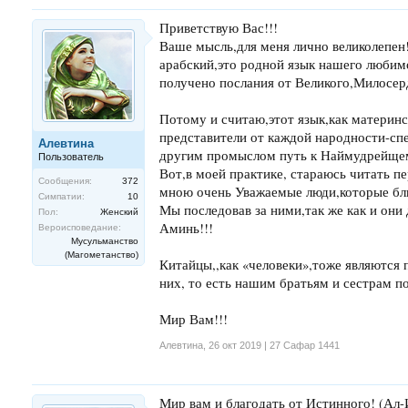
Приветствую Вас!!!
Ваше мысль,для меня лично великолепен!
арабский,это родной язык нашего любимо
получено послания от Великого,Милосер
Потому и считаю,этот язык,как материнс
представители от каждой народности-сп
Алевтина
другим промыслом путь к Наймудрейщем
Пользователь
Вот,в моей практике, стараюсь читать п
Сообщения:
372
мною очень Уважаемые люди,которые бли
Симпатии:
10
Мы последовав за ними,так же как и они 
Пол:
Женский
Аминь!!!
Вероисповедание:
Мусульманство
(Магометанство)
Китайцы,,как «человеки»,тоже являются п
них, то есть нашим братьям и сестрам по
Мир Вам!!!
Алевтина
,
26 окт 2019 | 27 Сафар 1441
Мир вам и благодать от Истинного! (Ал-И