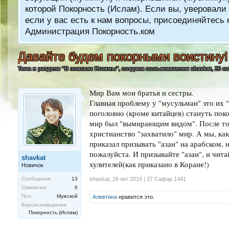
которой Покорность (Ислам). Если вы, уверовали 
если у вас есть к нам вопросы, присоединяйтес
Администрация Покорность.ком
Давайте будем покорными воистину!
Тема в разделе "
В поисках Истины
", создана пользователем
shavkat
,
26 ок
Мир Вам мои братья и сестры.
Главная проблему у "мусульман" это их "
поголовно (кроме китайцев) стануть пок
мир был "вымирающим видом". После тог
христианство "захватило" мир. А мы, как
приказал призывать "азан" на арабском, 
пожалуйста. И призывайте "азан", и чита
shavkat
хулителей(как приказано в Коране!)
Новичок
Сообщения:
13
shavkat
,
26 окт 2019 | 27 Сафар 1441
Симпатии:
6
Пол:
Мужской
Алевтина
нравится это.
Вероисповедание:
Покорность (Ислам)