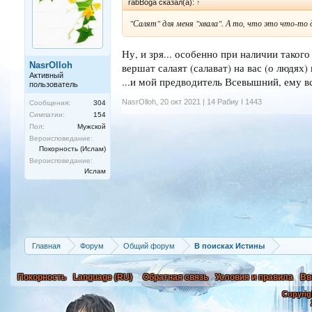
rabBoga сказал(а):
↑
"Салят" для меня "хвала". А то, что это что-то
Ну, и зря... особенно при наличии тако
NasrOlloh
вершат салаят (салават) на вас (о людях) 
Активный
...и мой предводитель Всевышний, ему вс
пользователь
NasrOlloh
,
20 окт 2021 | 14 Рабиу I 1443
Сообщения:
304
Симпатии:
154
Пол:
Мужской
Вероисповедание:
Покорность (Ислам)
Вероисповедание:
Ислам
Главная
Форум
Общий форум
В поисках Истины
Покорность
Language (RU)
Обратная связь
Условия и правила
Вв
Copyrig