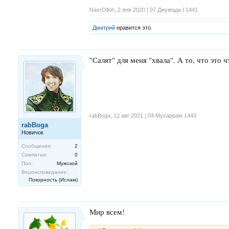
NasrOlloh
,
2 янв 2020 | 07 Джумада I 1441
Дмитрий
нравится это.
"Салят" для меня "хвала". А то, что это 
rabBoga
,
12 авг 2021 | 04 Мухаррам 1443
rabBoga
Новичок
Сообщения:
2
Симпатии:
0
Пол:
Мужской
Вероисповедание:
Покорность (Ислам)
Мир всем!