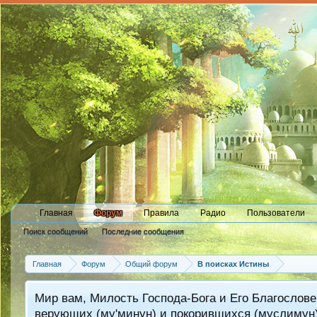
Главная
Форум
Правила
Радио
Пользователи
Поиск сообщений
Последние сообщения
Главная
Форум
Общий форум
В поисках Истины
Мир вам, Милость Господа-Бога и Его Благослове
верующих (му'минун) и покорившихся (муслимун)