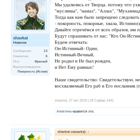
Мы удалились от Творца, потому что ухва
"муслимы", "намаз", "Аллах", "Мухаммад".
Тогда как нам было запрещено следовать 
- покорность, покорные, хвала, Истинно(
Давайте отречёмся от всех образов, им 
Будут спрашивать от нас: "Кто Он-Истин
shavkat
Будем отвечать:
Новичок
Он-Истинный- Один,
Сообщения:
13
Истинный-Вечный,
Симпатии:
6
Не родил и Не был рожден,
Пол:
Мужской
и Нет Ему равных!
Вероисповедание:
Покорность (Ислам)
Наше свидетельство: Свидетельствую, не
восхваляемый Его раб и Его посланник (
shavkat
,
27 окт 2019 | 28 Сафар 1441
Алевтина
нравится это.
shavkat сказал(а):
↑