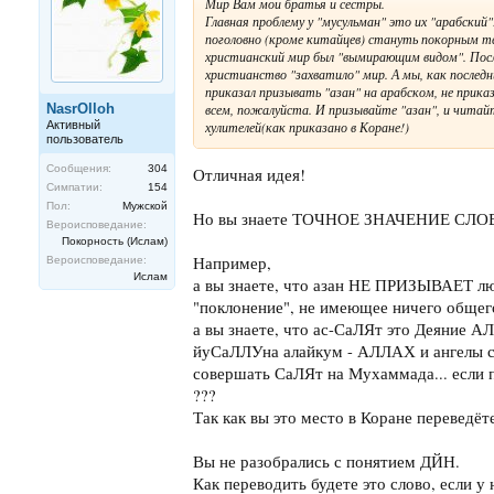
Мир Вам мои братья и сестры.
Главная проблему у "мусульман" это их "арабский"!
поголовно (кроме китайцев) стануть покорным тв
христианский мир был "вымирающим видом". После
христианство "захватило" мир. А мы, как последни
приказал призывать "азан" на арабском, не прика
NasrOlloh
всем, пожалуйста. И призывайте "азан", и читай
Активный
хулителей(как приказано в Коране!)
пользователь
Сообщения:
304
Отличная идея!
Симпатии:
154
Пол:
Мужской
Но вы знаете ТОЧНОЕ ЗНАЧЕНИЕ СЛОВ
Вероисповедание:
Покорность (Ислам)
Например,
Вероисповедание:
Ислам
а вы знаете, что азан НЕ ПРИЗЫВАЕТ люде
"поклонение", не имеющее ничего общег
а вы знаете, что ас-СаЛЯт это Деяние А
йуСаЛЛУна алайкум - АЛЛАХ и ангелы со
совершать СаЛЯт на Мухаммада... если пе
???
Так как вы это место в Коране переведёт
Вы не разобрались с понятием ДЙН.
Как переводить будете это слово, если 