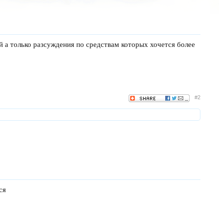
й а только разсуждения по средствам которых хочется более
#2
ся