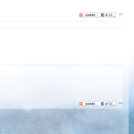
#3
#4