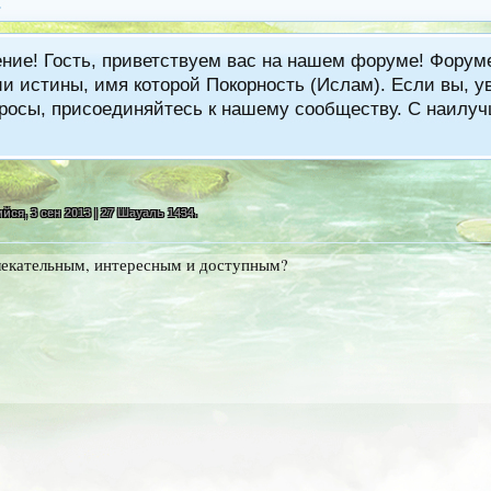
ение! Гость, приветствуем вас на нашем форуме! Фору
 истины, имя которой Покорность (Ислам). Если вы, ув
вопросы, присоединяйтесь к нашему сообществу. С наи
ийся
,
3 сен 2013 | 27 Шауаль 1434
.
влекательным, интересным и доступным?