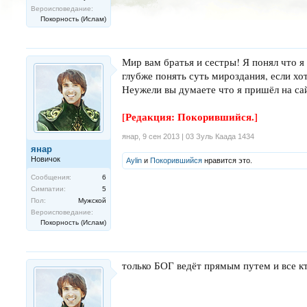
Вероисповедание:
Покорность (Ислам)
Мир вам братья и сестры! Я понял что я
глубже понять суть мироздания, если хо
Неужели вы думаете что я пришёл на са
[Редакция: Покорившийся.]
янар
,
9 сен 2013 | 03 Зуль Каада 1434
янар
Новичок
Aylin
и
Покорившийся
нравится это.
Сообщения:
6
Симпатии:
5
Пол:
Мужской
Вероисповедание:
Покорность (Ислам)
только БОГ ведёт прямым путем и все кт