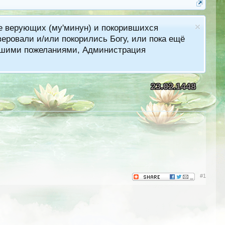
ме верующих (му'минун) и покорившихся
еровали и/или покорились Богу, или пока ещё
лучшими пожеланиями, Администрация
23.02.1448
#1