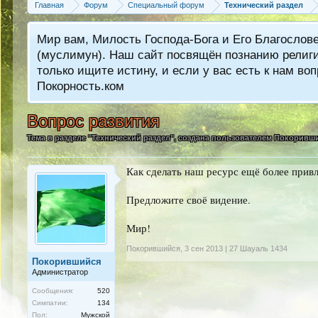
Главная
Форум
Специальный форум
Технический раздел
Мир вам, Милость Господа-Бога и Его Благослов
(муслимун). Наш сайт посвящён познанию религии
только ищите истину, и если у вас есть к нам 
Покорность.ком
Вопрос развития
Тема в разделе "
Технический раздел
", создана пользователем
Покоривш
Как сделать наш ресурс ещё более при
Предложите своё видение.
Мир!
Покорившийся
,
3 сен 2013 | 27 Шауаль 1434
Покорившийся
Администратор
Сообщения:
520
Симпатии:
134
Пол:
Мужской