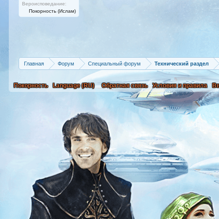
Вероисповедание:
Покорность (Ислам)
Главная
Форум
Специальный форум
Технический раздел
Покорность
Language (RU)
Обратная связь
Условия и правила
В