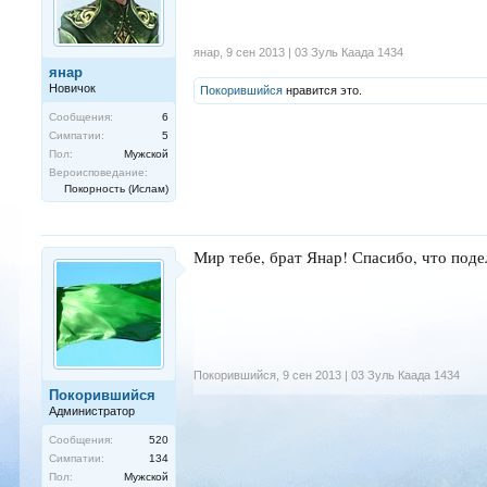
янар
,
9 сен 2013 | 03 Зуль Каада 1434
янар
Новичок
Покорившийся
нравится это.
Сообщения:
6
Симпатии:
5
Пол:
Мужской
Вероисповедание:
Покорность (Ислам)
Мир тебе, брат Янар! Спасибо, что поде
Покорившийся
,
9 сен 2013 | 03 Зуль Каада 1434
Покорившийся
Администратор
Сообщения:
520
Симпатии:
134
Пол:
Мужской