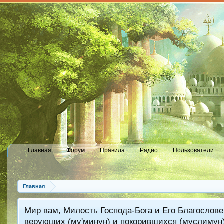
Главная
Форум
Правила
Радио
Пользователи
Главная
Мир вам, Милость Господа-Бога и Его Благослове
верующих (му'минун) и покорившихся (муслимун)