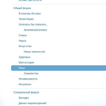
Общий форум
В поисках Истины
Читая Коран
Хотелось бы спросить...
Анонимный вопрос
Семья
Наука
Искусство
Наше творчество
Здоровье
Моя история
Реал
Знакомства
Независимость
Актуально
Специальный форум
Беседка
Диалог мировоззрений