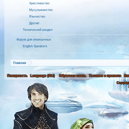
Христианство
Мусульманство
Язычество
Другие
Технический раздел
Форум для иноязычных
English Speakers
Главная
Покорность
Language (RU)
Обратная связь
Условия и правила
Вв
Copyrig