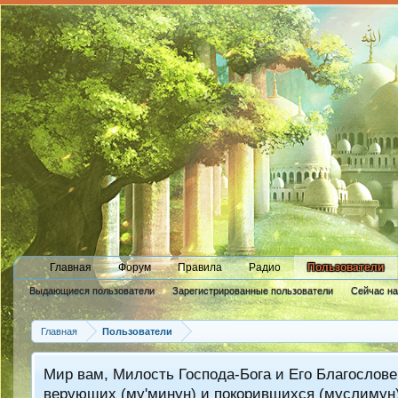
Главная
Форум
Правила
Радио
Пользователи
Выдающиеся пользователи
Зарегистрированные пользователи
Сейчас н
Новые сообщения профиля
Главная
Пользователи
Мир вам, Милость Господа-Бога и Его Благослове
верующих (му'минун) и покорившихся (муслимун)