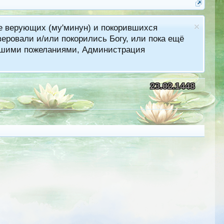
ме верующих (му'минун) и покорившихся
еровали и/или покорились Богу, или пока ещё
лучшими пожеланиями, Администрация
23.02.1448