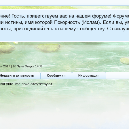
ение! Гость, приветствуем вас на нашем форуме! Фору
 истины, имя которой Покорность (Ислам). Если вы, ув
вопросы, присоединяйтесь к нашему сообществу. С наи
ен 2017 | 10 Зуль Хиджа 1438
Недавняя активность
Сообщения
Информация
ля yura_me пока отсутствуют.