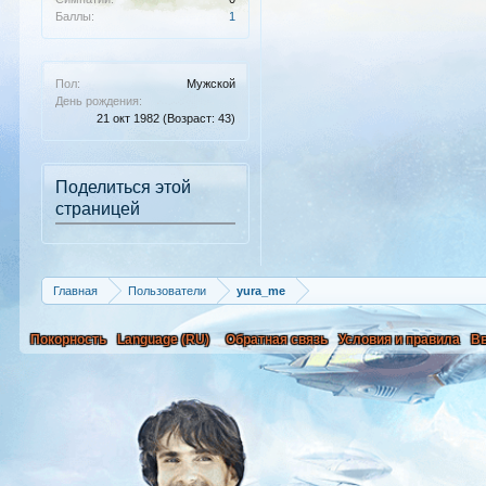
Баллы:
1
Пол:
Мужской
День рождения:
21 окт 1982
(Возраст: 43)
Поделиться этой
страницей
Главная
Пользователи
yura_me
Покорность
Language (RU)
Обратная связь
Условия и правила
В