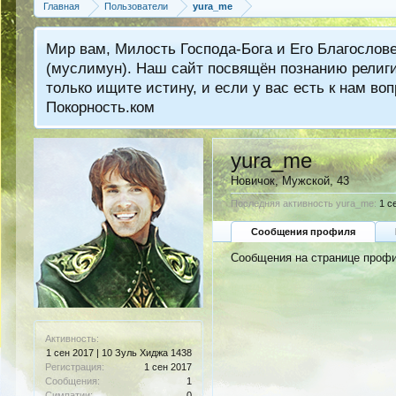
Главная
Пользователи
yura_me
Мир вам, Милость Господа-Бога и Его Благослов
(муслимун). Наш сайт посвящён познанию религии
только ищите истину, и если у вас есть к нам 
Покорность.ком
yura_me
Новичок
, Мужской, 43
Последняя активность yura_me:
1 с
Сообщения профиля
Сообщения на странице профи
Активность:
1 сен 2017 | 10 Зуль Хиджа 1438
Регистрация:
1 сен 2017
Сообщения:
1
Симпатии:
0