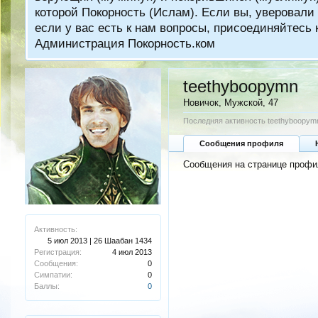
которой Покорность (Ислам). Если вы, уверовали 
если у вас есть к нам вопросы, присоединяйтес
Администрация Покорность.ком
teethyboopymn
Новичок
, Мужской, 47
Последняя активность teethyboopym
Сообщения профиля
Сообщения на странице профил
Активность:
5 июл 2013 | 26 Шаабан 1434
Регистрация:
4 июл 2013
Сообщения:
0
Симпатии:
0
Баллы:
0