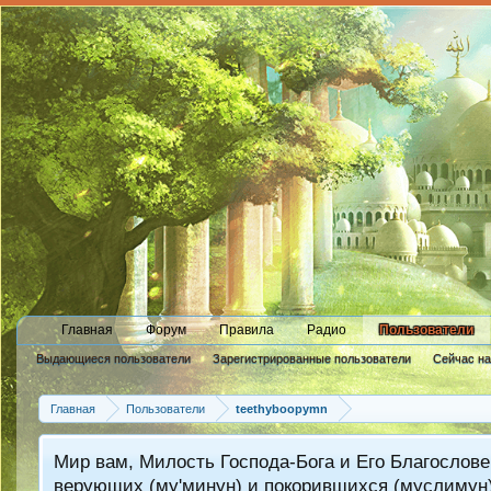
Главная
Форум
Правила
Радио
Пользователи
Выдающиеся пользователи
Зарегистрированные пользователи
Сейчас н
Новые сообщения профиля
Главная
Пользователи
teethyboopymn
Мир вам, Милость Господа-Бога и Его Благослове
верующих (му'минун) и покорившихся (муслимун)