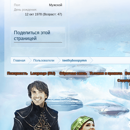
Пол:
Мужской
День рождения:
12 окт 1978
(Возраст: 47)
Поделиться этой
страницей
Главная
Пользователи
teethyboopymn
Покорность
Language (RU)
Обратная связь
Условия и правила
Вв
Copyrig