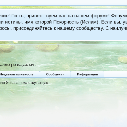
ение! Гость, приветствуем вас на нашем форуме! Фору
 истины, имя которой Покорность (Ислам). Если вы, ув
вопросы, присоединяйтесь к нашему сообществу. С наи
ай 2014 | 14 Раджаб 1435
Недавняя активность
Сообщения
Информация
я Sultana пока отсутствуют.