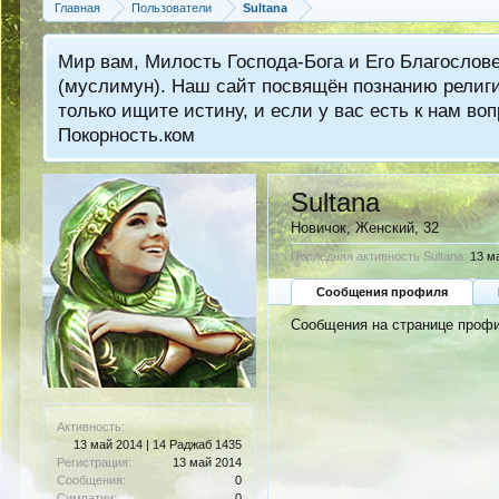
Главная
Пользователи
Sultana
Мир вам, Милость Господа-Бога и Его Благослов
(муслимун). Наш сайт посвящён познанию религии
только ищите истину, и если у вас есть к нам 
Покорность.ком
Sultana
Новичок
, Женский, 32
Последняя активность Sultana:
13 м
Сообщения профиля
Сообщения на странице профил
Активность:
13 май 2014 | 14 Раджаб 1435
Регистрация:
13 май 2014
Сообщения:
0
Симпатии:
0