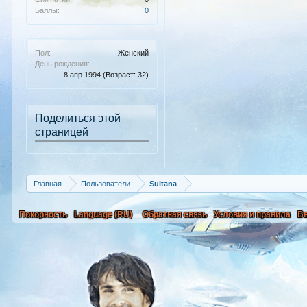
Баллы:
0
Пол:
Женский
День рождения:
8 апр 1994
(Возраст: 32)
Поделиться этой
страницей
Главная
Пользователи
Sultana
Покорность
Language (RU)
Обратная связь
Условия и правила
В