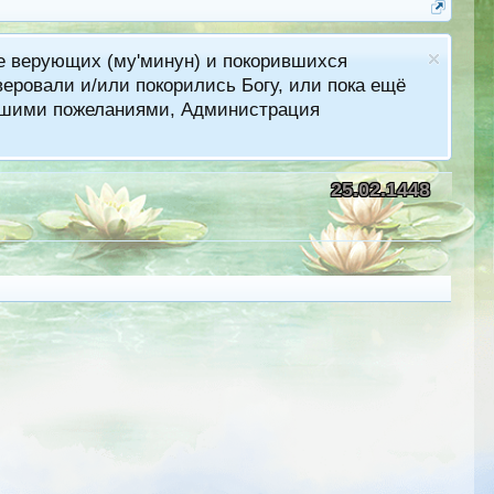
ме верующих (му'минун) и покорившихся
еровали и/или покорились Богу, или пока ещё
лучшими пожеланиями, Администрация
25.02.1448