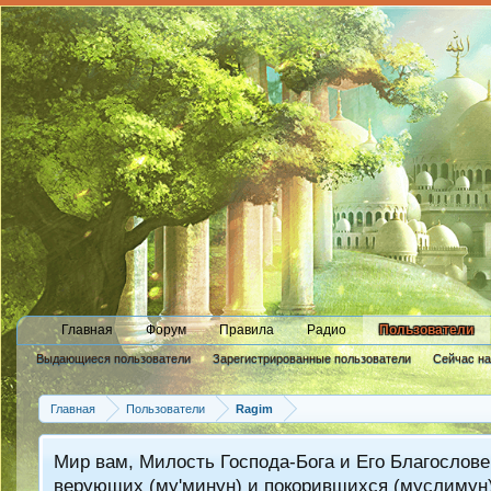
Главная
Форум
Правила
Радио
Пользователи
Выдающиеся пользователи
Зарегистрированные пользователи
Сейчас н
Новые сообщения профиля
Главная
Пользователи
Ragim
Мир вам, Милость Господа-Бога и Его Благослове
верующих (му'минун) и покорившихся (муслимун)