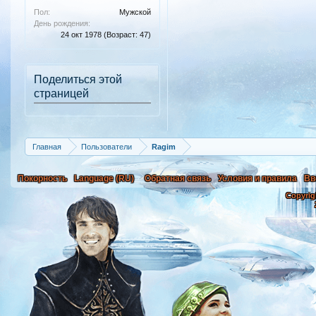
Пол:
Мужской
День рождения:
24 окт 1978
(Возраст: 47)
Поделиться этой
страницей
Главная
Пользователи
Ragim
Покорность
Language (RU)
Обратная связь
Условия и правила
Вв
Copyrig