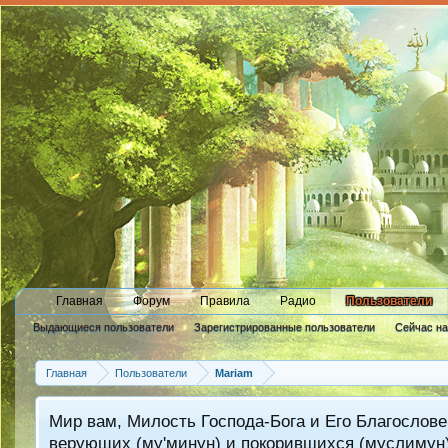
Главная
Форум
Правила
Радио
Пользователи
Выдающиеся пользователи
Зарегистрированные пользователи
Сейчас н
Новые сообщения профиля
Главная
Пользователи
Mariam
Мир вам, Милость Господа-Бога и Его Благослове
верующих (му'минун) и покорившихся (муслимун)