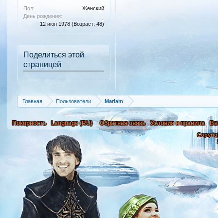
Пол:
Женский
День рождения:
12 июн 1978
(Возраст: 48)
Поделиться этой
страницей
Главная
Пользователи
Mariam
Покорность
Language (RU)
Обратная связь
Условия и правила
Вв
Copyrig