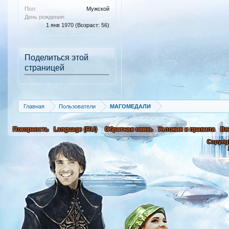
Пол:
Мужской
День рождения:
1 янв 1970
(Возраст: 56)
Поделиться этой
страницей
Главная
Пользователи
MAГОМЕДАЛИ
Покорность
Language (RU)
Обратная связь
Условия и правила
Вв
Copyrig