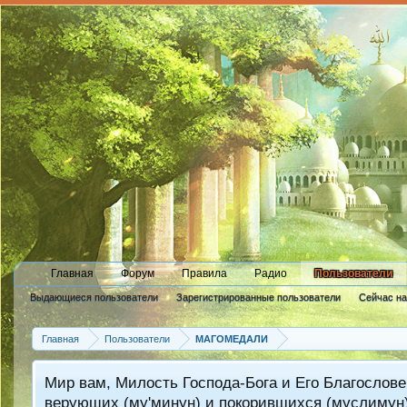
Главная
Форум
Правила
Радио
Пользователи
Выдающиеся пользователи
Зарегистрированные пользователи
Сейчас н
Новые сообщения профиля
Главная
Пользователи
MAГОМЕДАЛИ
Мир вам, Милость Господа-Бога и Его Благослове
верующих (му'минун) и покорившихся (муслимун)