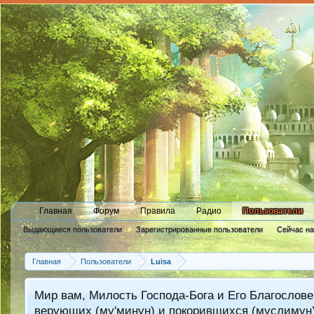
Главная
Форум
Правила
Радио
Пользователи
Выдающиеся пользователи
Зарегистрированные пользователи
Сейчас н
Новые сообщения профиля
Главная
Пользователи
Luisa
Мир вам, Милость Господа-Бога и Его Благослове
верующих (му'минун) и покорившихся (муслимун)