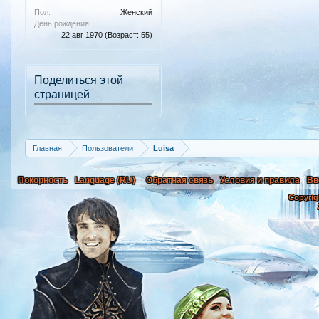
Пол:
Женский
День рождения:
22 авг 1970
(Возраст: 55)
Поделиться этой
страницей
Главная
Пользователи
Luisa
Покорность
Language (RU)
Обратная связь
Условия и правила
Вв
Copyrig