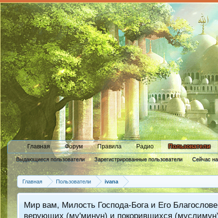
Главная
Форум
Правила
Радио
Пользователи
Выдающиеся пользователи
Зарегистрированные пользователи
Сейчас н
Новые сообщения профиля
Главная
Пользователи
ivana
Мир вам, Милость Господа-Бога и Его Благослове
верующих (му'минун) и покорившихся (муслимун)