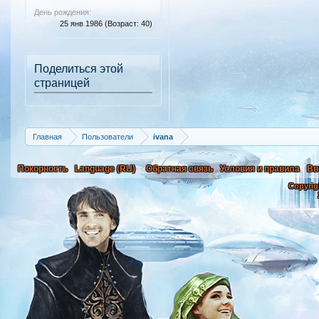
День рождения:
25 янв 1986
(Возраст: 40)
Поделиться этой
страницей
Главная
Пользователи
ivana
Покорность
Language (RU)
Обратная связь
Условия и правила
Вв
Copyrig