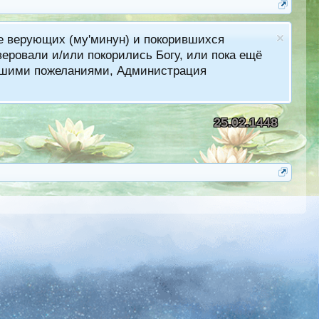
ме верующих (му'минун) и покорившихся
еровали и/или покорились Богу, или пока ещё
лучшими пожеланиями, Администрация
25.02.1448