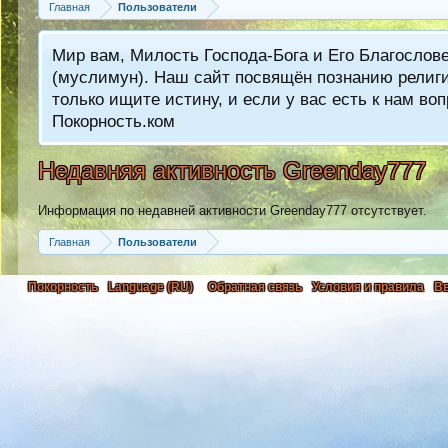
Главная
Пользователи
Мир вам, Милость Господа-Бога и Его Благослов
(муслимун). Наш сайт посвящён познанию религии
только ищите истину, и если у вас есть к нам 
Покорность.ком
Недавняя активность Greenday777
Информация по недавней активности Greenday777 отсутствует.
Главная
Пользователи
Покорность
Language (RU)
Обратная связь
Условия и правила
В