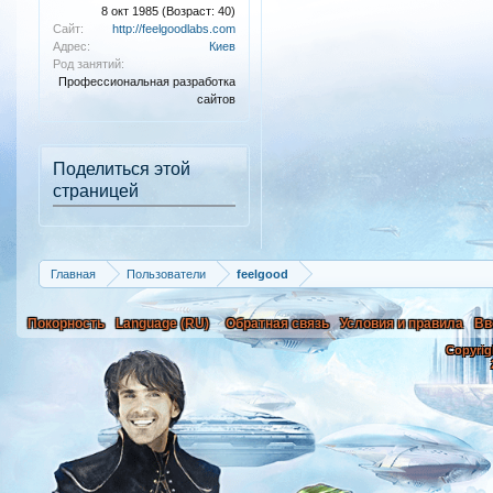
8 окт 1985
(Возраст: 40)
Сайт:
http://feelgoodlabs.com
Адрес:
Киев
Род занятий:
Профессиональная разработка
сайтов
Поделиться этой
страницей
Главная
Пользователи
feelgood
Покорность
Language (RU)
Обратная связь
Условия и правила
Вв
Copyrig