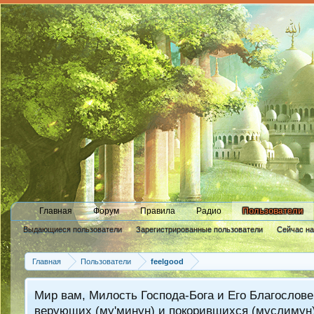
Главная
Форум
Правила
Радио
Пользователи
Выдающиеся пользователи
Зарегистрированные пользователи
Сейчас н
Новые сообщения профиля
Главная
Пользователи
feelgood
Мир вам, Милость Господа-Бога и Его Благослове
верующих (му'минун) и покорившихся (муслимун)