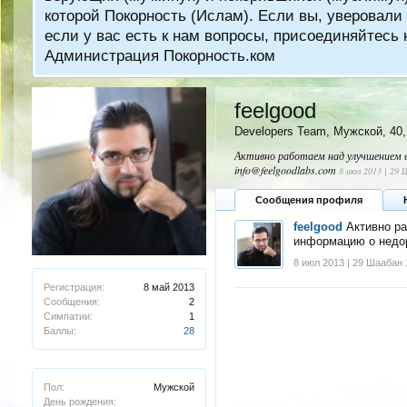
которой Покорность (Ислам). Если вы, уверовали 
если у вас есть к нам вопросы, присоединяйтес
Администрация Покорность.ком
feelgood
Developers Team
, Мужской, 40
Активно работаем над улучшением в
info@feelgoodlabs.com
8 июл 2013 | 29
Сообщения профиля
feelgood
Активно р
информацию о недо
8 июл 2013 | 29 Шаабан
Регистрация:
8 май 2013
Сообщения:
2
Симпатии:
1
Баллы:
28
Пол:
Мужской
День рождения: