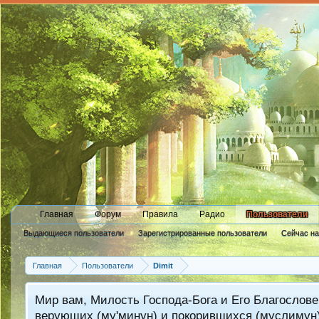
Главная
Форум
Правила
Радио
Пользователи
Выдающиеся пользователи
Зарегистрированные пользователи
Сейчас н
Новые сообщения профиля
Главная
Пользователи
Dimit
Мир вам, Милость Господа-Бога и Его Благослове
верующих (му'минун) и покорившихся (муслимун)