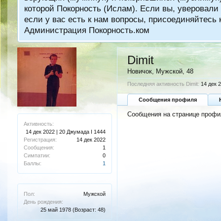
которой Покорность (Ислам). Если вы, уверовали 
если у вас есть к нам вопросы, присоединяйтес
Администрация Покорность.ком
Dimit
Новичок
, Мужской, 48
Последняя активность Dimit:
14 дек 
Сообщения профиля
Сообщения на странице профил
Активность:
14 дек 2022 | 20 Джумада I 1444
Регистрация:
14 дек 2022
Сообщения:
1
Симпатии:
0
Баллы:
1
Пол:
Мужской
День рождения:
25 май 1978
(Возраст: 48)