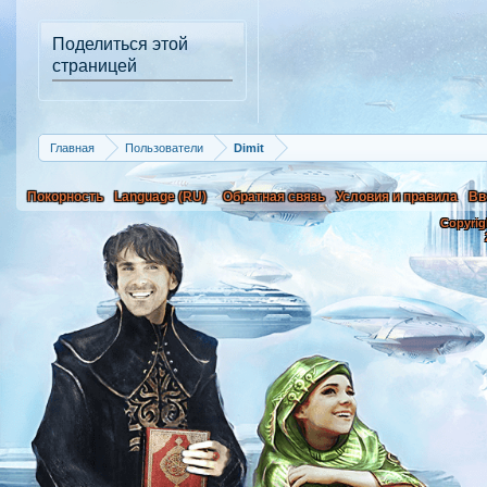
Поделиться этой
страницей
Главная
Пользователи
Dimit
Покорность
Language (RU)
Обратная связь
Условия и правила
Вв
Copyrig