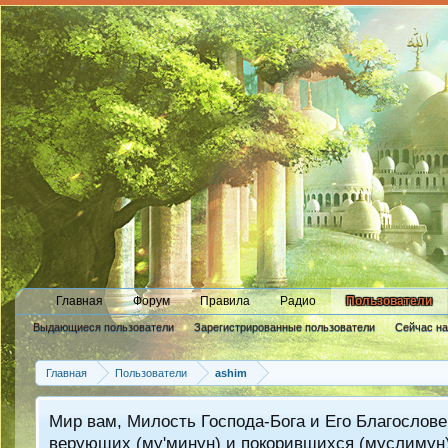
Главная
Форум
Правила
Радио
Пользователи
Выдающиеся пользователи
Зарегистрированные пользователи
Сейчас н
Новые сообщения профиля
Главная
Пользователи
ashim
Мир вам, Милость Господа-Бога и Его Благослове
верующих (му'минун) и покорившихся (муслимун)