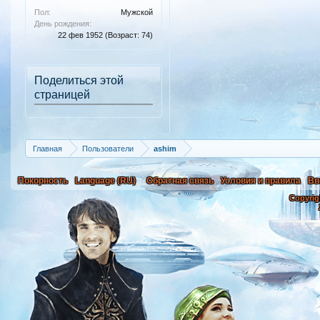
Пол:
Мужской
День рождения:
22 фев 1952
(Возраст: 74)
Поделиться этой
страницей
Главная
Пользователи
ashim
Покорность
Language (RU)
Обратная связь
Условия и правила
Вв
Copyrig