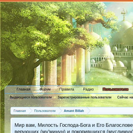
Главная
Форум
Правила
Радио
Пользователи
Выдающиеся пользователи
Зарегистрированные пользователи
Сейчас н
Новые сообщения профиля
Главная
Пользователи
Amant Billah
Мир вам, Милость Господа-Бога и Его Благослове
верующих (му'минун) и покорившихся (муслимун)