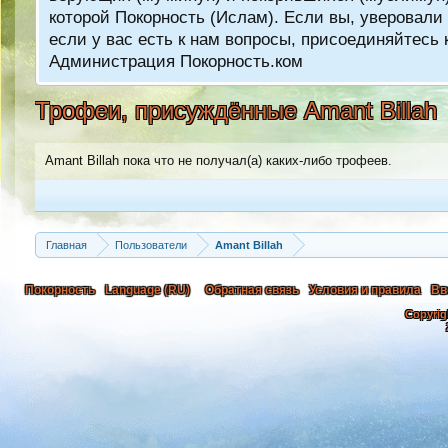
которой Покорность (Ислам). Если вы, уверовали 
если у вас есть к нам вопросы, присоединяйтес
Администрация Покорность.ком
Трофеи, присуждённые Amant Billah
Amant Billah пока что не получал(а) каких-либо трофеев.
Главная
Пользователи
Amant Billah
Покорность
Language (RU)
Обратная связь
Условия и правила
Вв
Copyrig