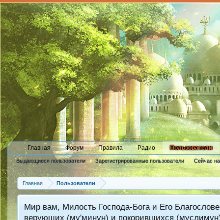
Главная
Форум
Правила
Радио
Пользователи
Выдающиеся пользователи
Зарегистрированные пользователи
Сейчас н
Новые сообщения профиля
Главная
Пользователи
Мир вам, Милость Господа-Бога и Его Благослове
верующих (му'минун) и покорившихся (муслимун)