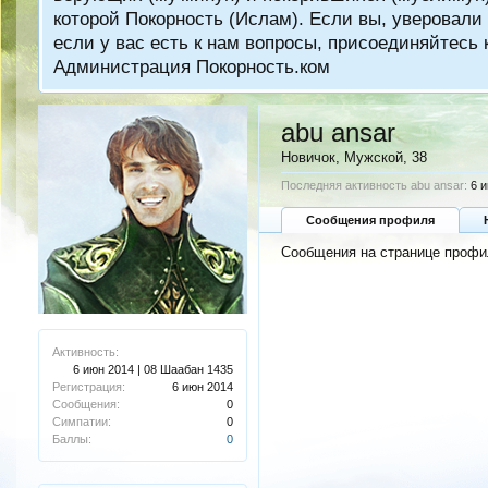
которой Покорность (Ислам). Если вы, уверовали 
если у вас есть к нам вопросы, присоединяйтес
Администрация Покорность.ком
abu ansar
Новичок
, Мужской, 38
Последняя активность abu ansar:
6 
Сообщения профиля
Сообщения на странице профил
Активность:
6 июн 2014 | 08 Шаабан 1435
Регистрация:
6 июн 2014
Сообщения:
0
Симпатии:
0
Баллы:
0