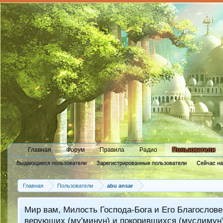
Главная
Форум
Правила
Радио
Пользователи
Выдающиеся пользователи
Зарегистрированные пользователи
Сейчас н
Новые сообщения профиля
Главная
Пользователи
abu ansar
Мир вам, Милость Господа-Бога и Его Благослове
верующих (му'минун) и покорившихся (муслимун)