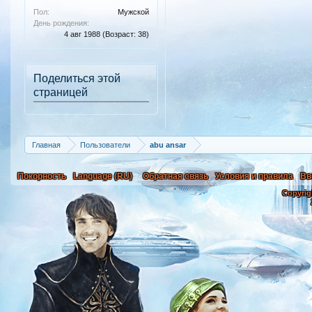
Пол:
Мужской
День рождения:
4 авг 1988
(Возраст: 38)
Поделиться этой
страницей
Главная
Пользователи
abu ansar
Покорность
Language (RU)
Обратная связь
Условия и правила
Вв
Copyrig