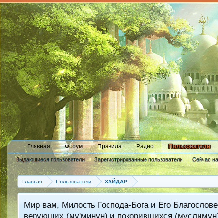
Главная
Форум
Правила
Радио
Пользователи
Выдающиеся пользователи
Зарегистрированные пользователи
Сейчас н
Новые сообщения профиля
Главная
Пользователи
ХАЙДАР
Мир вам, Милость Господа-Бога и Его Благослове
верующих (му'минун) и покорившихся (муслимун)