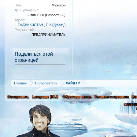
Пол:
Мужской
День рождения:
2 янв 1960
(Возраст: 66)
Адрес:
ТАДЖИКИСТАН , Г. ХУДЖАНД
Род занятий:
ПРЕДПРИНИМАТЕЛЬ
Поделиться этой
страницей
Главная
Пользователи
ХАЙДАР
Покорность
Language (RU)
Обратная связь
Условия и правила
Вв
Copyrig