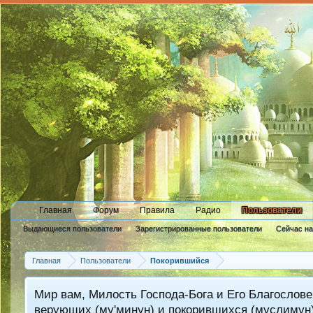
Главная
Форум
Правила
Радио
Пользователи
Выдающиеся пользователи
Зарегистрированные пользователи
Сейчас н
Новые сообщения профиля
Главная
Пользователи
Покорившийся
Мир вам, Милость Господа-Бога и Его Благослове
верующих (му'минун) и покорившихся (муслимун)