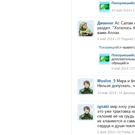
Покорившийс
16 май 2014 | 
Джаннат
Ас Салам А
раздел. "Хотелось 
вами Аллах
6 май 2014 | 07 Раджаб 
Покорившийся
нравитс
Покорившийс
дополнительные
обращайся.
6 май 2014 | 0
Muslim_5
Мира и б
Нельзя допускать, 
15 мар 2014 | 14 Джумад
ignatii
мир хочу узн
это уже трактовка н
склонив её на грудь
их кланяются а сами
сердца и души покл
2 фев 2014 | 02 Рабиу II