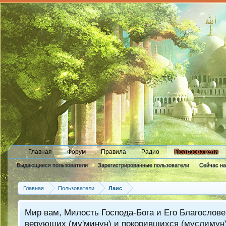
Главная
Форум
Правила
Радио
Пользователи
Выдающиеся пользователи
Зарегистрированные пользователи
Сейчас н
Новые сообщения профиля
Главная
Пользователи
Лаис
Мир вам, Милость Господа-Бога и Его Благослове
верующих (му'минун) и покорившихся (муслимун)