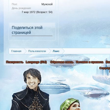
Пол:
Мужской
День рождения:
7 мар 1972
(Возраст: 54)
Поделиться этой
страницей
Главная
Пользователи
Лаис
Покорность
Language (RU)
Обратная связь
Условия и правила
Вв
Copyrig