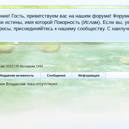
ение! Гость, приветствуем вас на нашем форуме! Фору
 истины, имя которой Покорность (Ислам). Если вы, ув
вопросы, присоединяйтесь к нашему сообществу. С наи
 авг 2022 | 05 Мухаррам 1444
Недавняя активность
Сообщения
Информация
ля Владислав пока отсутствуют.