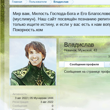
Главная
Пользователи
Владислав
Мир вам, Милость Господа-Бога и Его Благослов
(муслимун). Наш сайт посвящён познанию религии
только ищите истину, и если у вас есть к нам 
Покорность.ком
Владислав
Новичок
, Мужской, 43
Последняя активность Владислав:
3
Сообщения профиля
Сообщения на странице профи
Активность:
3 авг 2022 | 05 Мухаррам 1444
Регистрация:
3 авг 2022
Сообщения:
0
Симпатии:
0