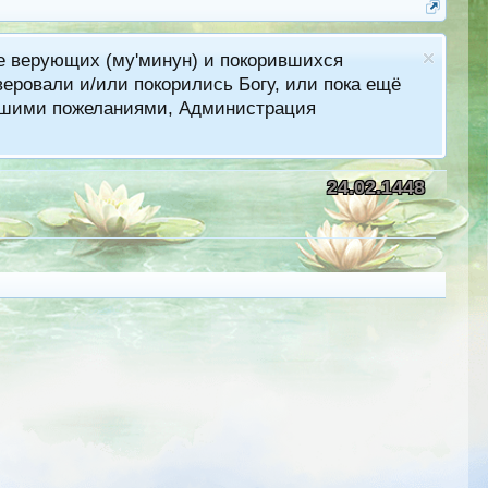
ме верующих (му'минун) и покорившихся
еровали и/или покорились Богу, или пока ещё
лучшими пожеланиями, Администрация
24.02.1448