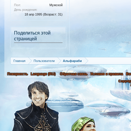
Пол:
Мужской
День рождения:
18 апр 1995
(Возраст: 31)
Поделиться этой
страницей
Главная
Пользователи
Альфараби
Покорность
Language (RU)
Обратная связь
Условия и правила
Вв
Copyrig