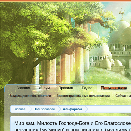
Главная
Форум
Правила
Радио
Пользователи
Выдающиеся пользователи
Зарегистрированные пользователи
Сейчас н
Новые сообщения профиля
Главная
Пользователи
Альфараби
Мир вам, Милость Господа-Бога и Его Благослове
верующих (му'минун) и покорившихся (муслимун)