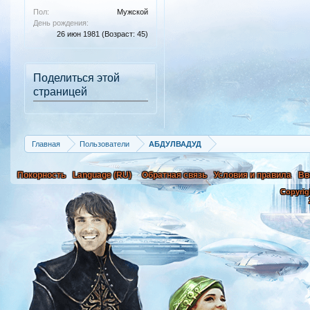
Пол:
Мужской
День рождения:
26 июн 1981
(Возраст: 45)
Поделиться этой
страницей
Главная
Пользователи
АБДУЛВАДУД
Покорность
Language (RU)
Обратная связь
Условия и правила
Вв
Copyrig