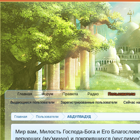
Главная
Форум
Правила
Радио
Пользователи
Выдающиеся пользователи
Зарегистрированные пользователи
Сейчас н
Новые сообщения профиля
Главная
Пользователи
АБДУЛВАДУД
Мир вам, Милость Господа-Бога и Его Благослове
верующих (му'минун) и покорившихся (муслимун)