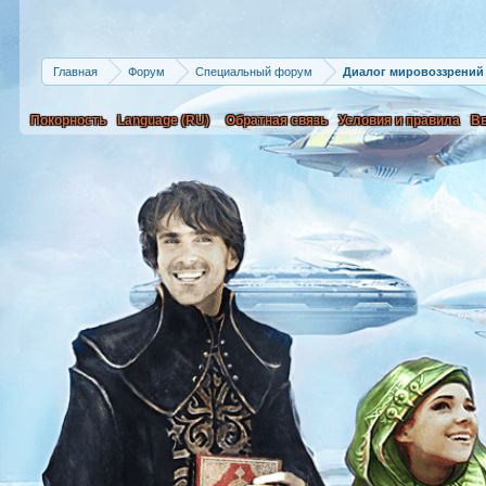
Главная
Форум
Специальный форум
Диалог мировоззрений
Покорность
Language (RU)
Обратная связь
Условия и правила
В