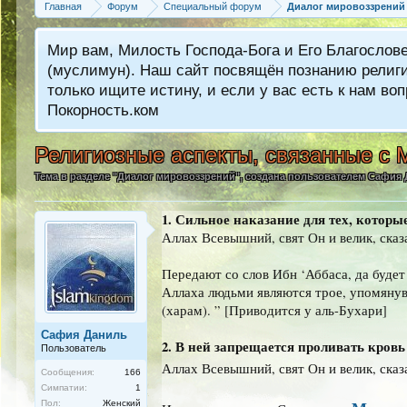
Главная
Форум
Специальный форум
Диалог мировоззрений
Мир вам, Милость Господа-Бога и Его Благослов
(муслимун). Наш сайт посвящён познанию религии
только ищите истину, и если у вас есть к нам 
Покорность.ком
Религиозные аспекты, связанные с 
Тема в разделе "
Диалог мировоззрений
", создана пользователем
Сафия 
1. Сильное наказание для тех, которы
Аллах Всевышний, свят Он и велик, сказ
Передают со слов Ибн ‘Аббаса, да будет
Аллаха людьми являются трое, упомянув 
(харам). ” [Приводится у аль-Бухари]
Сафия Даниль
2. В ней запрещается проливать кровь
Пользователь
Аллах Всевышний, свят Он и велик, сказ
Сообщения:
166
Симпатии:
1
Пол:
Женский