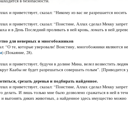
находится в безопасности.
ллах и приветствует, сказал: “Никому из вас не разрешается носит
ллах и приветствует, сказал: “Поистине, Аллах сделал Мекку запрет
ха и в День Последний проливать в ней кровь, ломать в ней дерево
етно для неверных и многобожников
ал: “О те, которые уверовали! Воистину, многобожники являются н
м
) (Покаяние, 28).
ллах и приветствует, будучи в долине Мина, велел возвестить люд
округ Каабы не будет разрешаться совершать голым”. [Приводится 
отиться, срезать деревья и подбирать найденное.
ллах и приветствует, сказал: “Поистине, Аллах сделал Мекку запре
о делать. И лишь только мне было дозволено сражаться в ней в теч
ать и выгонять диких животных, а найденное здесь имущество можно