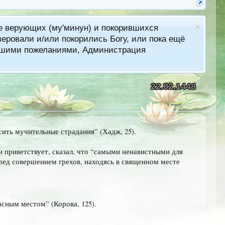
ме верующих (му'минун) и покорившихся
еровали и/или покорились Богу, или пока ещё
лучшими пожеланиями, Администрация
22.02.1448
сить мучительные страдания” (Хадж, 25).
и приветствует, сказал, что “самыми ненавистными для
еред совершением грехов, находясь в священном месте
асным местом” (Корова, 125).