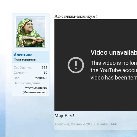
Ас-саллам-аллейкум!
Алевтина
Пользователь
Сообщения:
372
Симпатии:
10
Пол:
Женский
Вероисповедание:
Мусульманство
(Магометанство)
Мир Вам!
Алевтина
,
29 мар 2020 | 05 Шаабан 1441