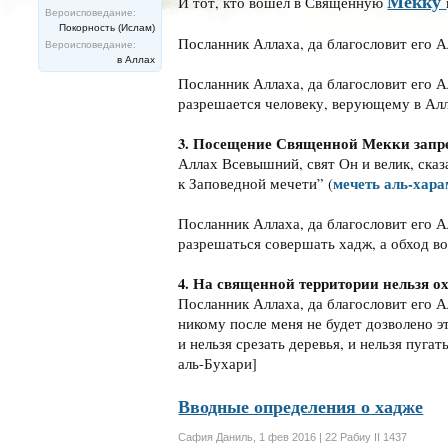
Мекку
И тот, кто вошел в Священную
Вероисповедание:
Покорность (Ислам)
Посланник Аллаха, да благословит его А
Вероисповедание:
в Аллах
Посланник Аллаха, да благословит его А
разрешается человеку, верующему в Алла
3. Посещение Священной Мекки запр
Аллах Всевышний, свят Он и велик, сказ
мечеть аль-хара
к Заповедной мечети” (
Посланник Аллаха, да благословит его А
разрешаться совершать хадж, а обход в
4. На священной территории нельзя ох
Посланник Аллаха, да благословит его А
никому после меня не будет дозволено эт
и нельзя срезать деревья, и нельзя пуг
аль-Бухари]
Вводные определения о хадже
Сафия Даниль
,
1 фев 2016 | 22 Рабиу II 1437