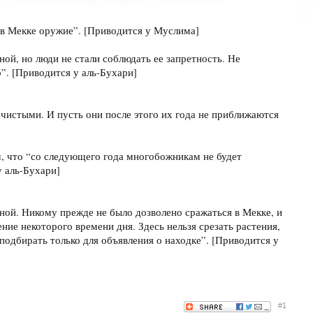
ь в Мекке оружие”. [Приводится у Муслима]
ной, но люди не стали соблюдать ее запретность. Не
”. [Приводится у аль-Бухари]
ечистыми. И пусть они после этого их года не приближаются
ям, что “со следующего года многобожникам не будет
у аль-Бухари]
тной. Никому прежде не было дозволено сражаться в Мекке, и
ение некоторого времени дня. Здесь нельзя срезать растения,
 подбирать только для объявления о находке”. [Приводится у
#1