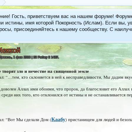
ение! Гость, приветствуем вас на нашем форуме! Фору
 истины, имя которой Покорность (Ислам). Если вы, ув
вопросы, присоединяйтесь к нашему сообществу. С наи
Меккой
Даниль
,
1 фев 2016 | 22 Рабиу II 1437
.
е творят зло и нечестие на священной земле
ал: “…тем, кто склоняется в ней к несправедливости, Мы дадим вку
 доволен Аллах ими обоими, что пророк, да благословит его Аллах 
среди них того, кто отклонился от истины и не останавливается п
Каабу
ал: “Вот Мы сделали Дом (
) пристанищем для людей и безоп