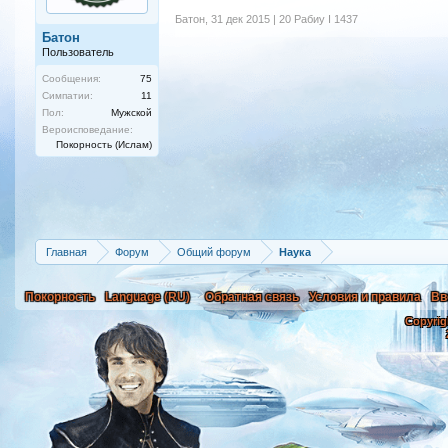
Батон
,
31 дек 2015 | 20 Рабиу I 1437
Батон
Пользователь
Сообщения:
75
Симпатии:
11
Пол:
Мужской
Вероисповедание:
Покорность (Ислам)
Главная
Форум
Общий форум
Наука
Покорность
Language (RU)
Обратная связь
Условия и правила
Вв
Copyrig