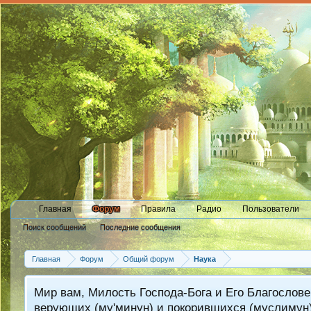
Главная
Форум
Правила
Радио
Пользователи
Поиск сообщений
Последние сообщения
Главная
Форум
Общий форум
Наука
Мир вам, Милость Господа-Бога и Его Благослове
верующих (му'минун) и покорившихся (муслимун)