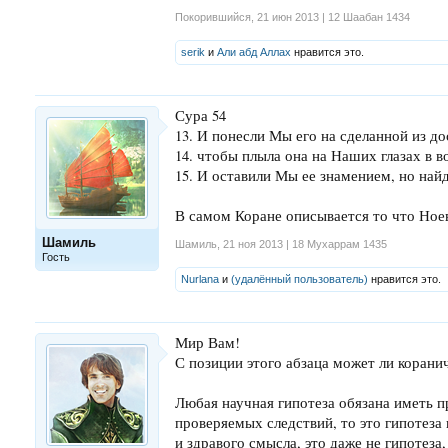
Покорившийся
,
21 июн 2013 | 12 Шаабан 1434
serik
и
Али абд Аллах
нравится это.
Сура 54
13. И понесли Мы его на сделанной из до
14. чтобы плыла она на Наших глазах в в
15. И оставили Мы ее знамением, но на
В самом Коране описывается то что Ноев
Шамиль
Шамиль
,
21 ноя 2013 | 18 Мухаррам 1435
Гость
Nurlana
и
(удалённый пользователь)
нравится это.
Мир Вам!
С позиции этого абзаца может ли корани
Любая научная гипотеза обязана иметь п
проверяемых следствий, то это гипотеза 
и здравого смысла, это даже не гипотеза