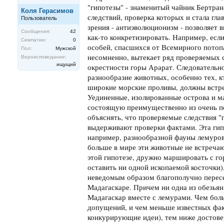
"гипотезы" - знаменитый чайник Бертран
Коля Герасимов
следствий, проверка которых и стала гл
Пользователь
зрения - антиэволюционизм - позволяет в
Сообщения:
42
как-то конкретизировать. Например, есл
Симпатии:
0
особей, спасшихся от Всемирного потопа
Пол:
Мужской
несомненно, вытекает ряд проверяемых 
Вероисповедание:
ищущий
окрестности горы Арарат. Следовательн
разнообразие животных, особенно тех, к
широкие морские проливы, должны встреч
Уединенные, изолированные острова и м
состоящую преимущественно из очень п
объяснять, что проверяемые следствия "г
выдерживают проверки фактами. Эта гипо
например, разнообразной фауны лемуров 
больше в мире эти животные не встречаю
этой гипотезе, дружно маршировать с го
оставить ни одной ископаемой косточки)
неведомым образом благополучно пересе
Мадагаскаре. Причем ни одна из обезьян
Мадагаскар вместе с лемурами. Чем бол
допущений, и чем меньше известных фак
конкурирующие идеи), тем ниже достовер