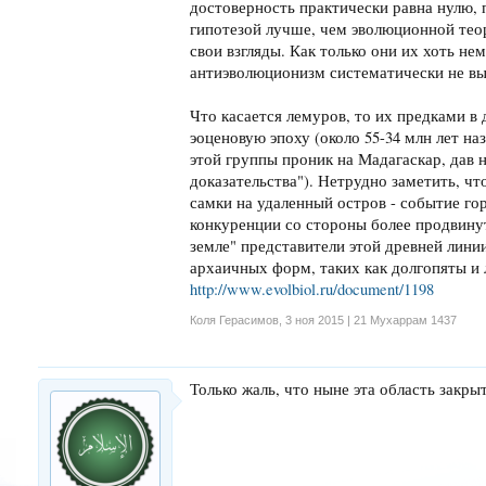
достоверность практически равна нулю, 
гипотезой лучше, чем эволюционной тео
свои взгляды. Как только они их хоть не
антиэволюционизм систематически не в
Что касается лемуров, то их предками в
эоценовую эпоху (около 55-34 млн лет на
этой группы проник на Мадагаскар, дав 
доказательства"). Нетрудно заметить, ч
самки на удаленный остров - событие го
конкуренции со стороны более продвину
земле" представители этой древней лин
архаичных форм, таких как долгопяты и 
http://www.evolbiol.ru/document/1198
Коля Герасимов
,
3 ноя 2015 | 21 Мухаррам 1437
Только жаль, что ныне эта область закры