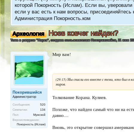
которой Покорность (Ислам). Если вы, уверовали 
если у вас есть к нам вопросы, присоединяйтес
Администрация Покорность.ком
Ноев ковчег найден?
Археология
Тема в разделе "
Наука
", создана пользователем
Покорившийся
,
21 июн 20
Мир вам!
(29:15) Мы спасли его вместе с теми, кто был в ков
миров.
Покорившийся
Толкование Корана. Кулиев.
Администратор
Сообщения:
520
Похоже, что найден самый что ни на ест
Симпатии:
134
давно....
Пол:
Мужской
Вероисповедание:
Покорность (Ислам)
Вновь, это открытие совершил американс