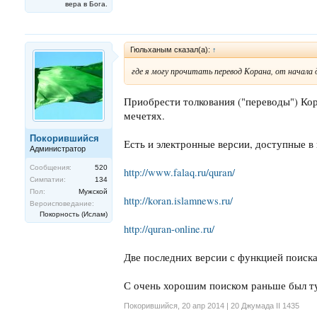
вера в Бога.
Гюльханым сказал(а):
↑
где я могу прочитать перевод Корана, от начала 
Приобрести толкования ("переводы") Кор
мечетях.
Покорившийся
Есть и электронные версии, доступные в 
Администратор
Сообщения:
520
http://www.falaq.ru/quran/
Симпатии:
134
Пол:
Мужской
http://koran.islamnews.ru/
Вероисповедание:
Покорность (Ислам)
http://quran-online.ru/
Две последних версии с функцией поиска
С очень хорошим поиском раньше был т
Покорившийся
,
20 апр 2014 | 20 Джумада II 1435