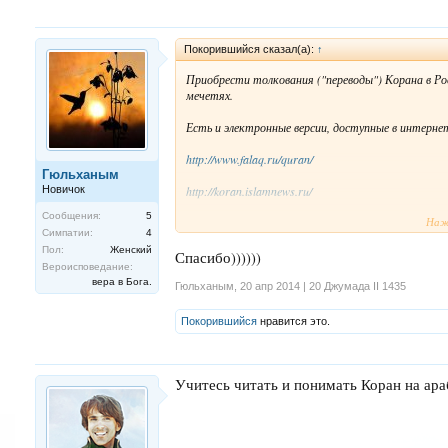
Покорившийся сказал(а):
↑
Приобрести толкования ("переводы") Корана в Ро
мечетях.
Есть и электронные версии, доступные в интерне
http://www.falaq.ru/quran/
Гюльханым
Новичок
http://koran.islamnews.ru/
Сообщения:
5
Наж
http://quran-online.ru/
Симпатии:
4
Пол:
Женский
Две последних версии с функцией поиска.
Спасибо))))))
Вероисповедание:
вера в Бога.
С очень хорошим поиском раньше был тут:
http:/
Гюльханым
,
20 апр 2014 | 20 Джумада II 1435
Покорившийся
нравится это.
Учитесь читать и понимать Коран на араб