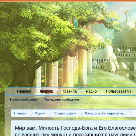
Главная
Форум
Правила
Радио
Пользователи
Поиск сообщений
Последние сообщения
Главная
Форум
Общий форум
Хотелось бы спросить...
Мир вам, Милость Господа-Бога и Его Благослове
верующих (му'минун) и покорившихся (муслимун)