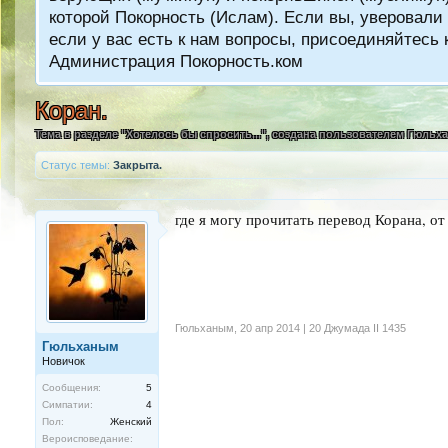
которой Покорность (Ислам). Если вы, уверовали 
если у вас есть к нам вопросы, присоединяйтес
Администрация Покорность.ком
Коран.
Тема в разделе "
Хотелось бы спросить...
", создана пользователем
Гюльх
Статус темы:
Закрыта.
где я могу прочитать перевод Корана, от
Гюльханым
,
20 апр 2014 | 20 Джумада II 1435
Гюльханым
Новичок
Сообщения:
5
Симпатии:
4
Пол:
Женский
Вероисповедание: