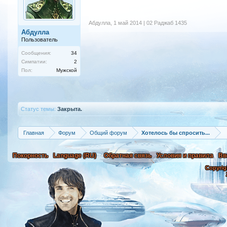
Абдулла
,
1 май 2014 | 02 Раджаб 1435
Абдулла
Пользователь
Сообщения:
34
Симпатии:
2
Пол:
Мужской
Статус темы:
Закрыта.
Главная
Форум
Общий форум
Хотелось бы спросить...
Покорность
Language (RU)
Обратная связь
Условия и правила
Вв
Copyrig