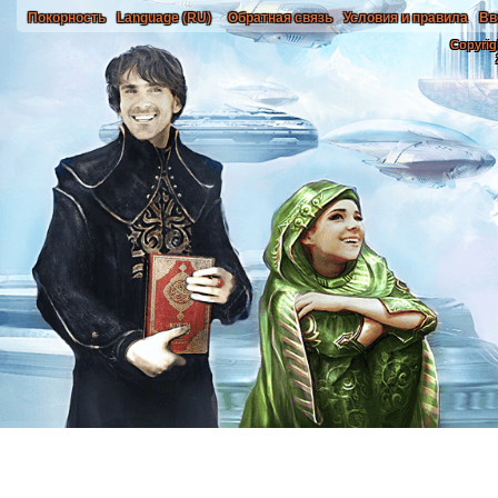
Покорность
Language (RU)
Обратная связь
Условия и правила
Вв
Copyrig