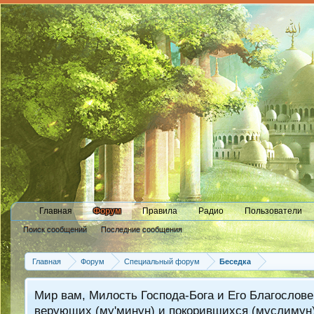
Главная
Форум
Правила
Радио
Пользователи
Поиск сообщений
Последние сообщения
Главная
Форум
Специальный форум
Беседка
Мир вам, Милость Господа-Бога и Его Благослове
верующих (му'минун) и покорившихся (муслимун)