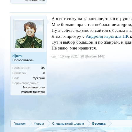
А я вот сижу на карантине, так в игрушк
Мне больше нравятся небольшие андроид
Ну а сейчас же много сайтов с бесплат
Я вот к примру с
Андроид игры для ПК
к
Тут и выбор большой и по жанрам, и для
Не знаю, мне нравится.
djum
djum
,
10 апр 2021 | 28 Шаабан 1442
Пользователь
Сообщения:
35
Симпатии:
0
Пол:
Мужской
Вероисповедание:
Мусульманство
(Магометанство)
Главная
Форум
Специальный форум
Беседка