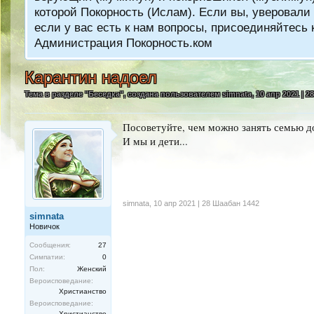
которой Покорность (Ислам). Если вы, уверовали 
если у вас есть к нам вопросы, присоединяйтес
Администрация Покорность.ком
Карантин надоел
Тема в разделе "
Беседка
", создана пользователем
simnata
,
10 апр 2021 | 
Посоветуйте, чем можно занять семью до
И мы и дети...
simnata
,
10 апр 2021 | 28 Шаабан 1442
simnata
Новичок
Сообщения:
27
Симпатии:
0
Пол:
Женский
Вероисповедание:
Христианство
Вероисповедание:
Христианство