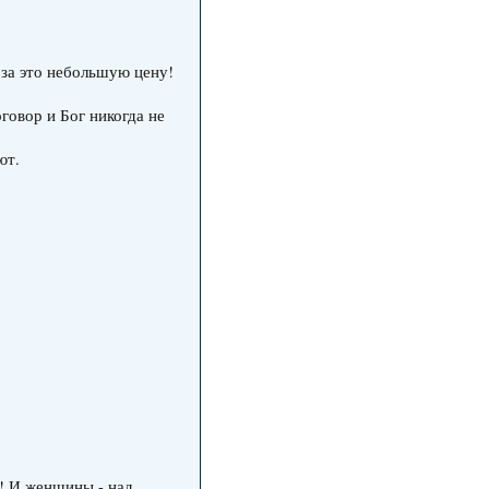
ь за это небольшую цену!
оговор и Бог никогда не
ют.
х! И женщины - над