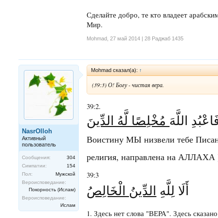
Сделайте добро, те кто владеет арабски
Мир.
Mohmad
,
27 май 2014 | 28 Раджаб 1435
Mohmad сказал(а):
↑
(39:3) О! Богу - чистая вера.
39:2.
َاعْبُدِ اللَّهَ
مُخْلِصًا لَّهُ الدِّينَ
NasrOlloh
Воистину МЫ низвели тебе Писан
Активный
пользователь
религия, направлена на АЛЛАХА 
Сообщения:
304
Симпатии:
154
39:3
Пол:
Мужской
Вероисповедание:
أَلَا لِلَّهِ
الدِّينُ الْخَالِصُ
Покорность (Ислам)
Вероисповедание:
Ислам
1. Здесь нет слова "ВЕРА". Здесь сказан