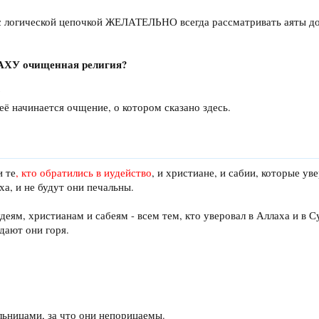
с логической цепочкой ЖЕЛАТЕЛЬНО всегда рассматривать аяты до и
АХУ очищенная религия?
?
её начинается очщение, о котором сказано здесь.
и те
, кто обратились в иудейство
, и христиане, и сабии, которые ув
ха, и не будут они печальны.
деям, христианам и сабеям - всем тем, кто уверовал в Аллаха и в С
едают они горя.
льницами, за что они непорицаемы.