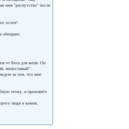
ко имя "распутство" после
ос ослов".
ам обещано.
чем от Бога для меня. Он
ий, милостивый".
следую за тем, что мне
обную этому, и призовите
торого люди и камни,