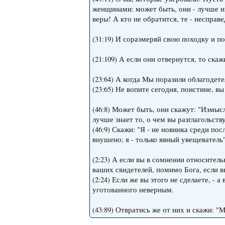
женщинами: может быть, они - лучше и
веры! А кто не обратится, те - несправ
(31:19) И соразмеряй свою походку и по
(21:109) А если они отвернутся, то ска
(23:64) А когда Мы поразили облагодете
(23:65) Не вопите сегодня, поистине, в
(46:8) Может быть, они скажут: "Измысл
лучше знает то, о чем вы разглагольс
(46:9) Скажи: "Я - не новинка среди пос
внушено; я - только явный увещеватель"
(2:23) А если вы в сомнении относител
ваших свидетелей, помимо Бога, если 
(2:24) Если же вы этого не сделаете, - 
уготованного неверным.
(43:89) Отвратись же от них и скажи: "