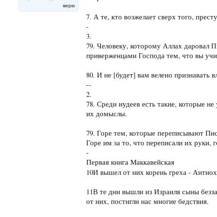
верю
7. А те, кто возжелает сверх того, прес
-
3.
79. Человеку, которому Аллах даровал Пи
приверженцами Господа тем, что вы учи
80. И не [будет] вам велено признавать 
--
2.
78. Среди иудеев есть такие, которые не
их домыслы.
79. Горе тем, которые переписывают Пис
Горе им за то, что переписали их руки, г
-
Первая книга Маккавейская
10И вышел от них корень греха - Антио
11В те дни вышли из Израиля сыны безз
от них, постигли нас многие бедствия.