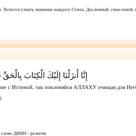
м. Хочется узнать значение каждого Стиха. Дословный, смысловой,
إِنَّا أَنزَلْنَا إِلَيْكَ الْكِتَابَ بِالْحَقِّ ف
ие с Истиной, так поклоняйся АЛЛАХУ очищая для Него
)
о слово ДИИН - религия.