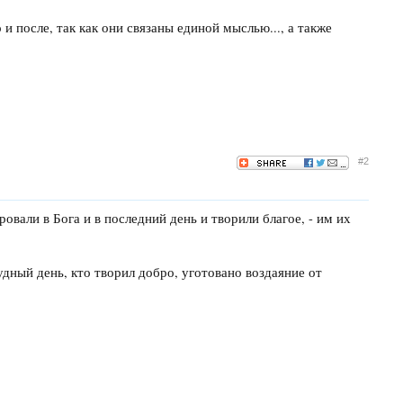
 после, так как они связаны единой мыслью..., а также
#2
еровали в Бога и в последний день и творили благое, - им их
удный день, кто творил добро, уготовано воздаяние от