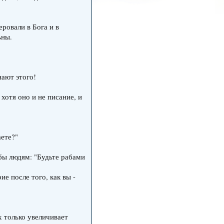
еровали в Бога и в
ьны.
нают этого!
хотя оно и не писание, и
аете?"
 бы людям: "Будьте рабами
ие после того, как вы -
х только увеличивает