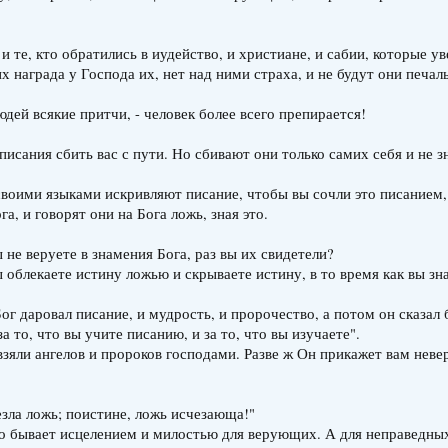
 и те, кто обратились в иудейство, и христиане, и сабии, которые ув
их награда у Господа их, нет над ними страха, и не будут они печал
юдей всякие притчи, - человек более всего препирается!
 писания сбить вас с пути. Но сбивают они только самих себя и не з
 своими языками искривляют писание, чтобы вы сочли это писанием, 
ога, и говорят они на Бога ложь, зная это.
 не веруете в знамения Бога, раз вы их свидетели?
 облекаете истину ложью и скрываете истину, в то время как вы зн
Бог даровал писание, и мудрость, и пророчество, а потом он сказал
а то, что вы учите писанию, и за то, что вы изучаете".
взяли ангелов и пророков господами. Разве ж Он прикажет вам невер
езла ложь; поистине, ложь исчезающа!"
что бывает исцелением и милостью для верующих. А для неправедны