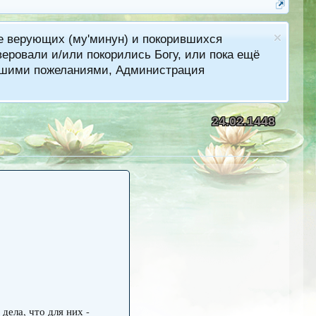
ме верующих (му'минун) и покорившихся
еровали и/или покорились Богу, или пока ещё
лучшими пожеланиями, Администрация
24.02.1448
дела, что для них -