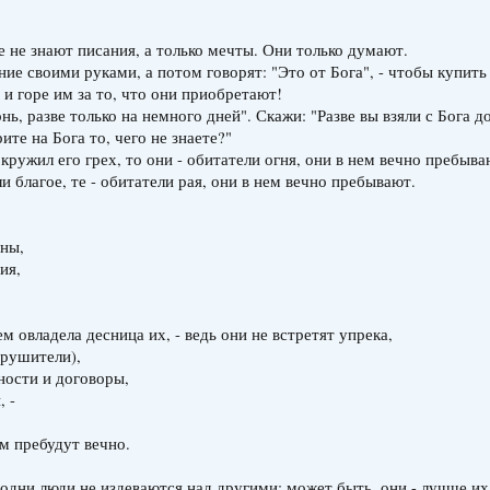
е не знают писания, а только мечты. Они только думают.
ние своими руками, а потом говорят: "Это от Бога", - чтобы купит
, и горе им за то, что они приобретают!
онь, разве только на немного дней". Скажи: "Разве вы взяли с Бога д
те на Бога то, чего не знаете?"
 окружил его грех, то они - обитатели огня, они в нем вечно пребыва
ли благое, те - обитатели рая, они в нем вечно пребывают.
нны,
ия,
чем овладела десница их, - ведь они не встретят упрека,
нарушители),
ности и договоры,
, -
ем пребудут вечно.
ь одни люди не издеваются над другими: может быть, они - лучше и