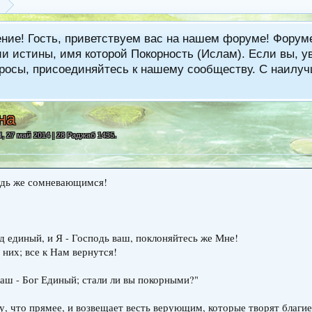
ение! Гость, приветствуем вас на нашем форуме! Фору
 истины, имя которой Покорность (Ислам). Если вы, ув
вопросы, присоединяйтесь к нашему сообществу. С наи
на
d
,
27 май 2014 | 28 Раджаб 1435
.
 будь же сомневающимся!
од единый, и Я - Господь ваш, поклоняйтесь же Мне!
 них; все к Нам вернутся!
 ваш - Бог Единый; стали ли вы покорными?"
му, что прямее, и возвещает весть верующим, которые творят благие 