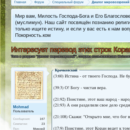
Главная
Форум
Специальный форум
Диалог мировоззрений
Мир вам, Милость Господа-Бога и Его Благослов
(муслимун). Наш сайт посвящён познанию религии
только ищите истину, и если у вас есть к нам 
Покорность.ком
Интересует перевод этих строк Кора
Тема в разделе "
Диалог мировоззрений
", создана пользователем
Mohma
Крачковский
(3:60) Истина - от твоего Господа. Не
(39:3) О! Богу - чистая вера.
(21:92) Поистине, этот ваш народ - нар
(21:93) А они разделили свое дело среди
Mohmad
Пользователь
(21:108) Скажи: "Открыто мне, что бог
Сообщения:
167
Симпатии:
23
(17:9) Поистине, этот Коран ведет к то
Пол:
Мужской