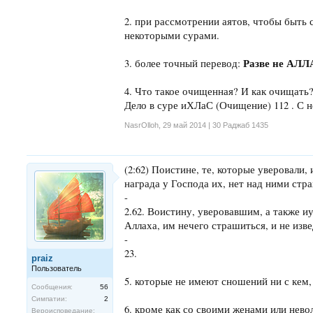
2. при рассмотрении аятов, чтобы быть 
некоторыми сурами.
Разве не АЛЛ
3. более точный перевод:
4. Что такое очищенная? И как очищать
Дело в суре иХЛаС (Очищение) 112 . С н
NasrOlloh
,
29 май 2014 | 30 Раджаб 1435
(2:62) Поистине, те, которые уверовали, 
награда у Господа их, нет над ними стра
-
2.62. Воистину, уверовавшим, а также иу
Аллаха, им нечего страшиться, и не изв
-
23.
praiz
Пользователь
5. которые не имеют сношений ни с кем,
Сообщения:
56
Симпатии:
2
6. кроме как со своими женами или нево
Вероисповедание: