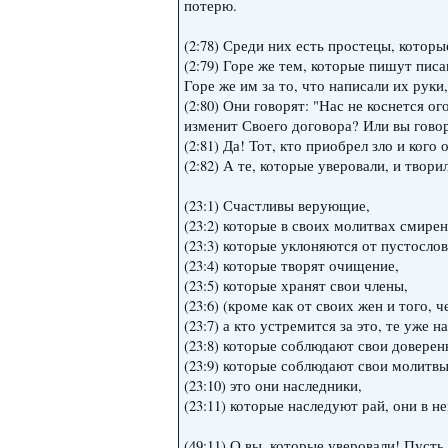
потерю.
(2:78) Среди них есть простецы, которы
(2:79) Горе же тем, которые пишут писа
Горе же им за то, что написали их руки
(2:80) Они говорят: "Нас не коснется ог
изменит Своего договора? Или вы говори
(2:81) Да! Тот, кто приобрел зло и кого
(2:82) А те, которые уверовали, и твори
(23:1) Счастливы верующие,
(23:2) которые в своих молитвах смире
(23:3) которые уклоняются от пустослов
(23:4) которые творят очищение,
(23:5) которые хранят свои члены,
(23:6) (кроме как от своих жен и того, 
(23:7) а кто устремится за это, те уже 
(23:8) которые соблюдают свои доверен
(23:9) которые соблюдают свои молитвы
(23:10) это они наследники,
(23:11) которые наследуют рай, они в н
(49:11) О вы, которые уверовали! Пуст