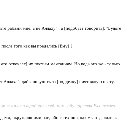
те рабами мне, а не Аллаху" , а [подобает говорить]: "Будьте
 после того как вы предались [Ему] ?
, что отвечает] их пустым мечтаниям. Но ведь это же - только
т Аллаха", дабы получить за [подделку] ничтожную плату.
в сто тридцать седьмом году царства Еллинского.
царился
одами, окружающими нас, ибо с тех пор, как мы отделились