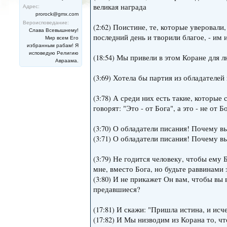
великая награда
Адрес:
prorock@gmx.com
Вероисповедание:
(2:62) Поистине, те, которые уверовали,
Слава Всевышнему!
последний день и творили благое, - им 
Мир всем Его
избранным рабам! Я
исповедую Религию
(18:54) Мы привели в этом Коране для л
Авраама.
(3:69) Хотела бы партия из обладателей
(3:78) А среди них есть такие, которые
говорят: "Это - от Бога", а это - не от Б
(3:70) О обладатели писания! Почему вы
(3:71) О обладатели писания! Почему вы
(3:79) Не годится человеку, чтобы ему 
мне, вместо Бога, но будьте раввинами з
(3:80) И не прикажет Он вам, чтобы вы 
предавшиеся?
(17:81) И скажи: "Пришла истина, и исч
(17:82) И Мы низводим из Корана то, 