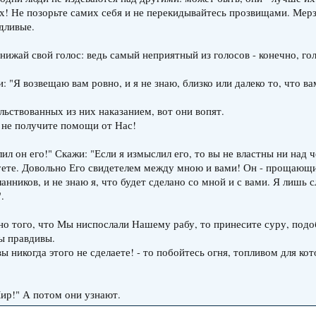
х! Не позорьте самих себя и не перекидывайтесь прозвищами. Мерз
едливые.
нижай свой голос: ведь самый неприятный из голосов - конечно, гол
жи: "Я возвещаю вам ровно, и я не знаю, близко или далеко то, что в
льствованных из них наказанием, вот они вопят.
ы не получите помощи от Нас!
ил он его!" Скажи: "Если я измыслил его, то вы не властны ни над 
твуете. Довольно Его свидетелем между мною и вами! Он - прощающ
ланников, и не знаю я, что будет сделано со мной и с вами. Я лишь 
.
ьно того, что Мы ниспослали Нашему рабу, то принесите суру, под
вы правдивы.
а вы никогда этого не сделаете! - то побойтесь огня, топливом для ко
Мир!" А потом они узнают.