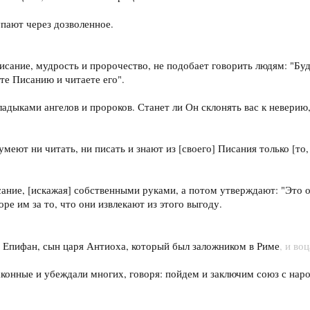
тупают через дозволенное.
сание, мудрость и пророчество, не подобает говорить людям: "Будь
те Писанию и читаете его".
владыками ангелов и пророков. Станет ли Он склонять вас к неверию,
 умеют ни читать, ни писать и знают из [своего] Писания только [то
ание, [искажая] собственными руками, а потом утверждают: "Это о
оре им за то, что они извлекают из этого выгоду.
х Епифан, сын царя Антиоха, который был заложником в Риме
, и во
аконные и убеждали многих, говоря: пойдем и заключим союз с нар