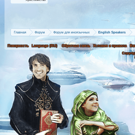
Главная
Форум
Форум для иноязычных
English Speakers
Покорность
Language (RU)
Обратная связь
Условия и правила
Вв
Copyrig