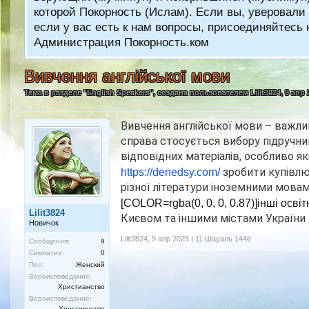
которой Покорность (Ислам). Если вы, уверовали 
если у вас есть к нам вопросы, присоединяйтес
Администрация Покорность.ком
Вивчення англійської мови
Тема в разделе "
English Speakers
", создана пользователем
Lilit3824
,
9 апр 
Вивчення англійської мови – важли
справа стосується вибору підручни
відповідних матеріалів, особливо я
зробити купівлю
https://denedsy.com/
різної літератури іноземними мовам
[COLOR=rgba(0, 0, 0, 0.87)]інші осві
Lilit3824
Києвом та іншими містами Україн
Новичок
Lilit3824
,
9 апр 2025 | 11 Шауаль 1446
Сообщения:
9
Симпатии:
0
Пол:
Женский
Вероисповедание:
Христианство
Вероисповедание:
Християнство