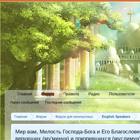
Главная
Форум
Правила
Радио
Пользователи
Поиск сообщений
Последние сообщения
Главная
Форум
Форум для иноязычных
English Speakers
Мир вам, Милость Господа-Бога и Его Благослове
верующих (му'минун) и покорившихся (муслимун)