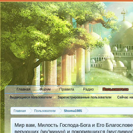
Главная
Форум
Правила
Радио
Пользователи
Выдающиеся пользователи
Зарегистрированные пользователи
Сейчас н
Новые сообщения профиля
Главная
Пользователи
Shoma1985
Мир вам, Милость Господа-Бога и Его Благослове
верующих (му'минун) и покорившихся (муслимун)