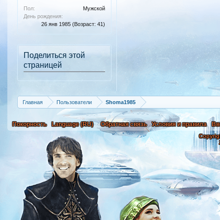
Пол:
Мужской
День рождения:
26 янв 1985
(Возраст: 41)
Поделиться этой
страницей
Главная
Пользователи
Shoma1985
Покорность
Language (RU)
Обратная связь
Условия и правила
Вв
Copyrig