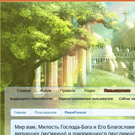
Главная
Форум
Правила
Радио
Пользователи
Выдающиеся пользователи
Зарегистрированные пользователи
Сейчас н
Новые сообщения профиля
Главная
Пользователи
PeaceForecer
Мир вам, Милость Господа-Бога и Его Благослове
верующих (му'минун) и покорившихся (муслимун)