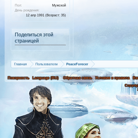
Пол:
Мужской
День рождения:
12 апр 1991
(Возраст: 35)
Поделиться этой
страницей
Главная
Пользователи
PeaceForecer
Покорность
Language (RU)
Обратная связь
Условия и правила
Вв
Copyrig