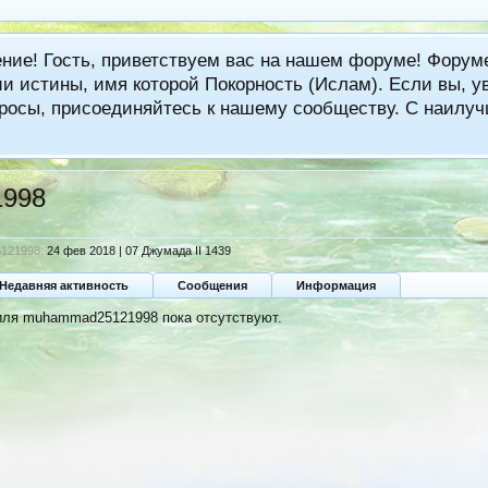
ение! Гость, приветствуем вас на нашем форуме! Фору
 истины, имя которой Покорность (Ислам). Если вы, ув
вопросы, присоединяйтесь к нашему сообществу. С наи
998
121998:
24 фев 2018 | 07 Джумада II 1439
Недавняя активность
Сообщения
Информация
иля muhammad25121998 пока отсутствуют.