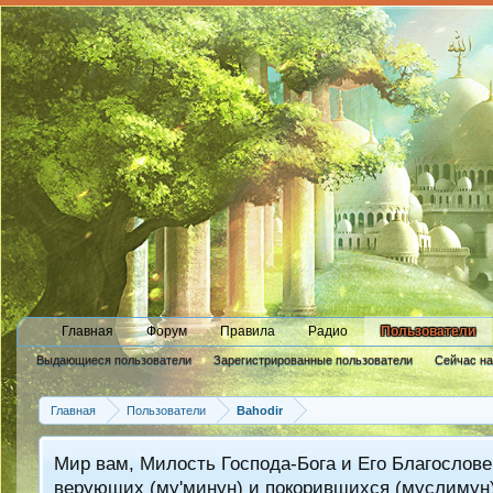
Главная
Форум
Правила
Радио
Пользователи
Выдающиеся пользователи
Зарегистрированные пользователи
Сейчас н
Новые сообщения профиля
Главная
Пользователи
Bahodir
Мир вам, Милость Господа-Бога и Его Благослове
верующих (му'минун) и покорившихся (муслимун)