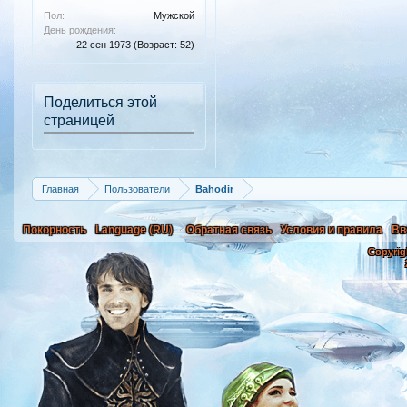
Пол:
Мужской
День рождения:
22 сен 1973
(Возраст: 52)
Поделиться этой
страницей
Главная
Пользователи
Bahodir
Покорность
Language (RU)
Обратная связь
Условия и правила
Вв
Copyrig